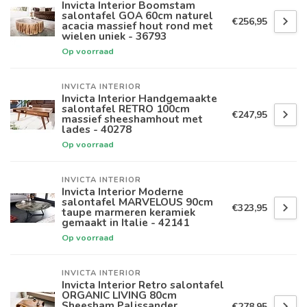
Invicta Interior Boomstam
salontafel GOA 60cm naturel
€256,95
acacia massief hout rond met
wielen uniek - 36793
Op voorraad
INVICTA INTERIOR
Invicta Interior Handgemaakte
salontafel RETRO 100cm
€247,95
massief sheeshamhout met
lades - 40278
Op voorraad
INVICTA INTERIOR
Invicta Interior Moderne
salontafel MARVELOUS 90cm
€323,95
taupe marmeren keramiek
gemaakt in Italie - 42141
Op voorraad
INVICTA INTERIOR
Invicta Interior Retro salontafel
ORGANIC LIVING 80cm
Sheesham Palissander
€278,95