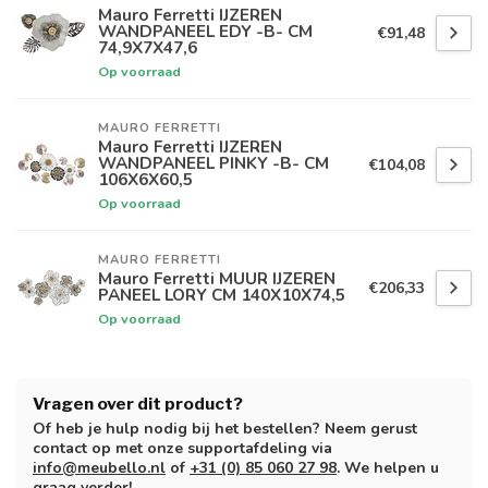
Mauro Ferretti IJZEREN
WANDPANEEL EDY -B- CM
€91,48
74,9X7X47,6
Op voorraad
MAURO FERRETTI
Mauro Ferretti IJZEREN
WANDPANEEL PINKY -B- CM
€104,08
106X6X60,5
Op voorraad
MAURO FERRETTI
Mauro Ferretti MUUR IJZEREN
€206,33
PANEEL LORY CM 140X10X74,5
Op voorraad
Vragen over dit product?
Of heb je hulp nodig bij het bestellen? Neem gerust
contact op met onze supportafdeling via
info@meubello.nl
of
+31 (0) 85 060 27 98
. We helpen u
graag verder!