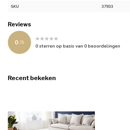
SKU
37933
Reviews
0
/
5
0
sterren op basis van
0
beoordelingen
Recent bekeken