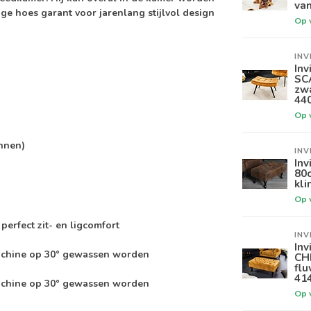
van
ge hoes garant voor jarenlang stijlvol design
Op 
INV
Inv
SC
zw
44
Op 
innen)
INV
Inv
80c
kli
Op 
erfect zit- en ligcomfort
INV
Inv
achine op 30° gewassen worden
CH
flu
41
achine op 30° gewassen worden
Op 