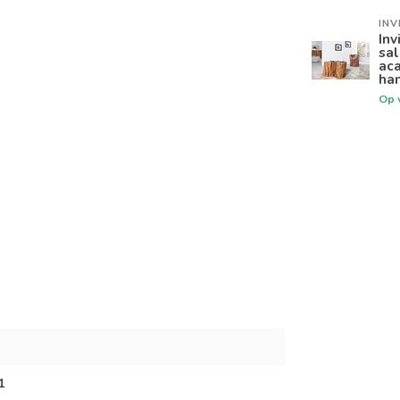
INV
Inv
sa
ac
ha
Op 
1