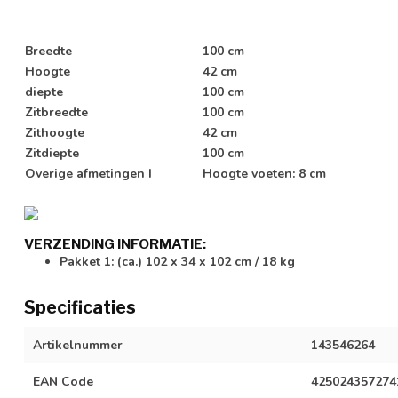
Breedte
100 cm
Hoogte
42 cm
diepte
100 cm
Zitbreedte
100 cm
Zithoogte
42 cm
Zitdiepte
100 cm
Overige afmetingen I
Hoogte voeten: 8 cm
VERZENDING INFORMATIE:
Pakket 1: (ca.) 102 x 34 x 102 cm / 18 kg
Specificaties
Artikelnummer
143546264
EAN Code
425024357274