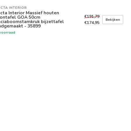
ICTA INTERIOR
icta Interior Massief houten
€191,79
lontafel GOA 50cm
Bekijken
aciaboomstamkruk bijzettafel
€174,95
ndgemaakt - 35899
voorraad