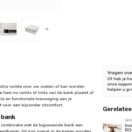
Vragen ove
Of heb je hu
onze suppor
extra ruimte voor uw voeten of kan worden
helpen u gr
je hem nu rechts of links van de bank plaatst of
olle en functionele toevoeging aan je
t voor een bijzonder zitcomfort.
Gerelatee
e bank
INV
in combinatie met de bijpassende bank een
Inv
RO
kleedkamer. Hij kan overal in de kamer worden