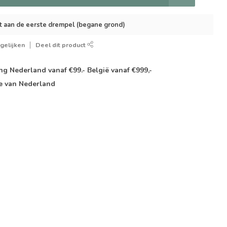
t aan de eerste drempel (begane grond)
gelijken
Deel dit product
g Nederland vanaf €99.- België vanaf €999,-
e van Nederland