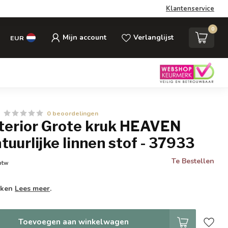
Klantenservice
0
Mijn account
Verlanglijst
EUR
0 beoordelingen
nterior Grote kruk HEAVEN
uurlijke linnen stof - 37933
Te Bestellen
 btw
weken
Lees meer
.
Toevoegen aan winkelwagen