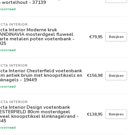
 wortelhout - 37139
voorraad
ICTA INTERIOR
icta Interior Moderne kruk
ANDINAVIA mosterdgeel fluweel
€79,95
Bekijken
arte metalen poten voetenbank -
025
voorraad
ICTA INTERIOR
icta Interior Chesterfield voetenbank
m antiek bruin met knoopstiksels en
€156,98
Bekijken
nknagels - 19449
voorraad
ICTA INTERIOR
icta Interior Design voetenbank
ESTERFIELD 80cm mosterdgeel
€138,95
Bekijken
weel knoopstiksel klinknagelrand -
445
voorraad