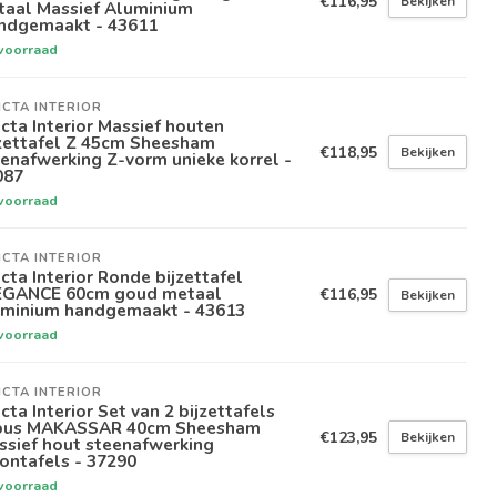
€116,95
Bekijken
taal Massief Aluminium
ndgemaakt - 43611
voorraad
ICTA INTERIOR
icta Interior Massief houten
jzettafel Z 45cm Sheesham
€118,95
Bekijken
enafwerking Z-vorm unieke korrel -
087
voorraad
ICTA INTERIOR
icta Interior Ronde bijzettafel
EGANCE 60cm goud metaal
€116,95
Bekijken
uminium handgemaakt - 43613
voorraad
ICTA INTERIOR
icta Interior Set van 2 bijzettafels
bus MAKASSAR 40cm Sheesham
€123,95
Bekijken
ssief hout steenafwerking
ontafels - 37290
voorraad