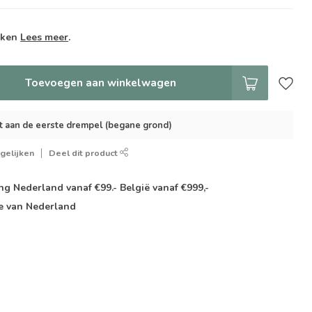
weken
Lees meer
.
Toevoegen aan winkelwagen
t aan de eerste drempel (begane grond)
gelijken
Deel dit product
g Nederland vanaf €99.- België vanaf €999,-
e van Nederland