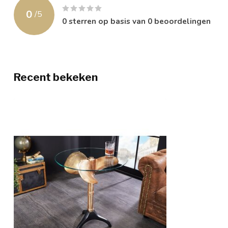
0
/
5
0
sterren op basis van
0
beoordelingen
Recent bekeken