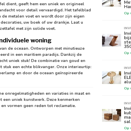
Me
el dient, geeft hem een ​​uniek en origineel
Ha
aandacht voor detail vervaardigd. Het tafelblad
Op 
n de metalen voet en wordt door zijn eigen
 decoraties, uw boek of uw drankje. Laat u
ttafel met zijn solide voet.
INV
Inv
bi
dividuele woning
ste
35
e van de oceaan. Ontworpen met minutieuze
Op 
deerd in een maritiem paradijs. Dankzij de
 echt uniek stuk! De combinatie van goud en
 stuk een echte blikvanger. Onze interieurtip:
INV
Inv
loerlamp en door de oceaan geïnspireerde
EL
al
Op 
ine onregelmatigheden en variaties in maat en
tot een uniek kunstwerk. Deze kenmerken
INV
l en vormen geen reden tot reclamatie.
Inv
ku
ma
sal
Op 