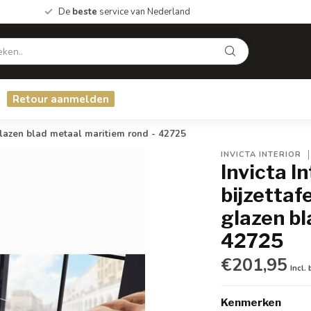
De
beste
service van Nederland
Retour aanmelden
azen blad metaal maritiem rond - 42725
INVICTA INTERIOR
Invicta 
bijzetta
glazen bl
42725
€201,95
Incl.
Kenmerken