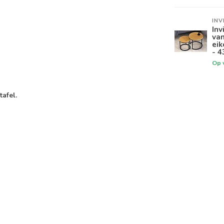
INV
Inv
van
eik
- 4
Op 
tafel.