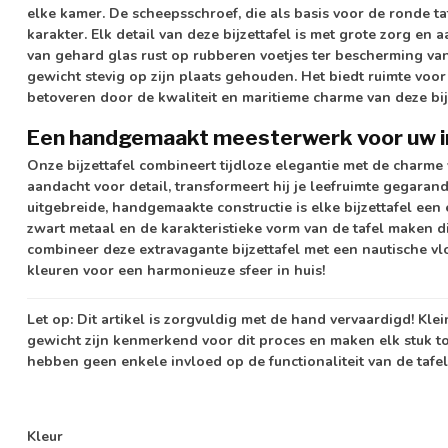
elke kamer. De scheepsschroef, die als basis voor de ronde taf
karakter. Elk detail van deze bijzettafel is met grote zorg en 
van gehard glas rust op rubberen voetjes ter bescherming va
gewicht stevig op zijn plaats gehouden. Het biedt ruimte voor
betoveren door de kwaliteit en maritieme charme van deze bijze
Een handgemaakt meesterwerk voor uw in
Onze bijzettafel combineert tijdloze elegantie met de charm
aandacht voor detail, transformeert hij je leefruimte gegaran
uitgebreide, handgemaakte constructie is elke bijzettafel een
zwart metaal en de karakteristieke vorm van de tafel maken dit
combineer deze extravagante bijzettafel met een nautische v
kleuren voor een harmonieuze sfeer in huis!
Let op:
Dit artikel is zorgvuldig met de hand vervaardigd! Kle
gewicht zijn kenmerkend voor dit proces en maken elk stuk 
hebben geen enkele invloed op de functionaliteit van de tafe
Kleur