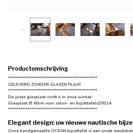
Productomschrijving
**************************************************
GELEVERD ZONDER GLAZEN PLAAT
**************************************************
De juiste glasplaat vindt u in onze winkel:
Glasplaat Ø 60cm voor salon- en bijzettafels/39114
**************************************************
Elegant design: uw nieuwe nautische bijze
Onze handgemaakte OCEAN bijzettafel is een uniek meubelstuk