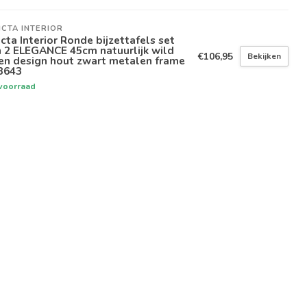
ICTA INTERIOR
icta Interior Ronde bijzettafels set
 2 ELEGANCE 45cm natuurlijk wild
€106,95
Bekijken
en design hout zwart metalen frame
3643
voorraad