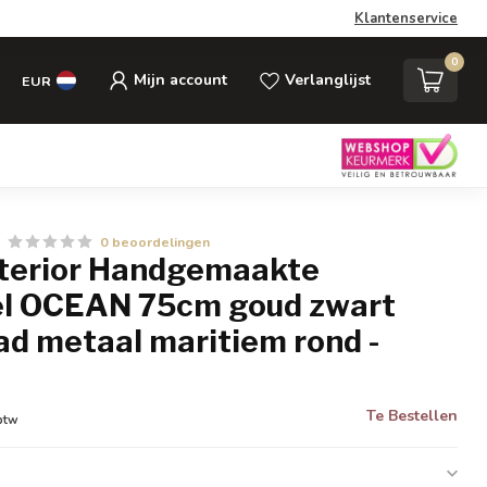
Klantenservice
0
Mijn account
Verlanglijst
EUR
0 beoordelingen
Interior Handgemaakte
fel OCEAN 75cm goud zwart
ad metaal maritiem rond -
Te Bestellen
 btw