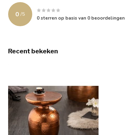
0
/
5
0
sterren op basis van
0
beoordelingen
Recent bekeken