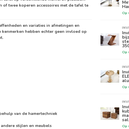
Me
 of twee koperen accessoires met de tafel te
Ha
Op 
neffenheden en variaties in afmetingen en
INV
e kenmerken hebben echter geen invloed op
Inv
bi
t.
ste
35
Op 
INV
Inv
EL
al
Op 
INV
Inv
ku
 behulp van de hamertechniek
ma
sal
t andere stijlen en meubels
Op 