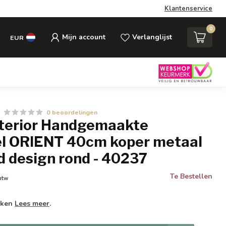
Klantenservice
0
Mijn account
Verlanglijst
EUR
0 beoordelingen
Interior Handgemaakte
fel ORIENT 40cm koper metaal
 design rond - 40237
Te Bestellen
 btw
weken
Lees meer
.