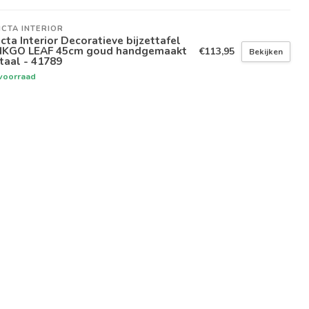
ICTA INTERIOR
icta Interior Decoratieve bijzettafel
NKGO LEAF 45cm goud handgemaakt
€113,95
Bekijken
taal - 41789
voorraad