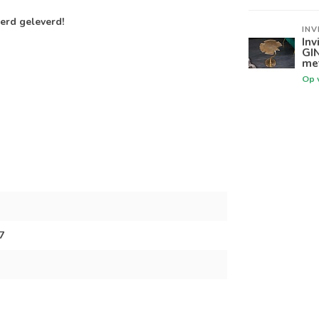
erd geleverd!
INV
Inv
GI
me
Op 
7