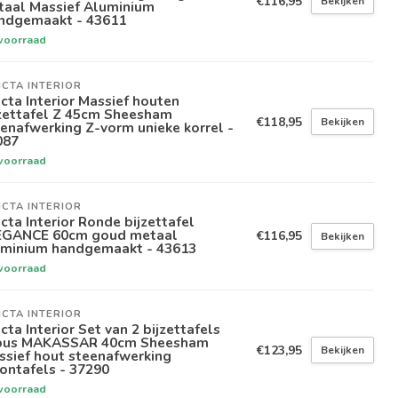
€116,95
Bekijken
taal Massief Aluminium
ndgemaakt - 43611
voorraad
ICTA INTERIOR
icta Interior Massief houten
jzettafel Z 45cm Sheesham
€118,95
Bekijken
enafwerking Z-vorm unieke korrel -
087
voorraad
ICTA INTERIOR
icta Interior Ronde bijzettafel
EGANCE 60cm goud metaal
€116,95
Bekijken
uminium handgemaakt - 43613
voorraad
ICTA INTERIOR
icta Interior Set van 2 bijzettafels
bus MAKASSAR 40cm Sheesham
€123,95
Bekijken
ssief hout steenafwerking
ontafels - 37290
voorraad