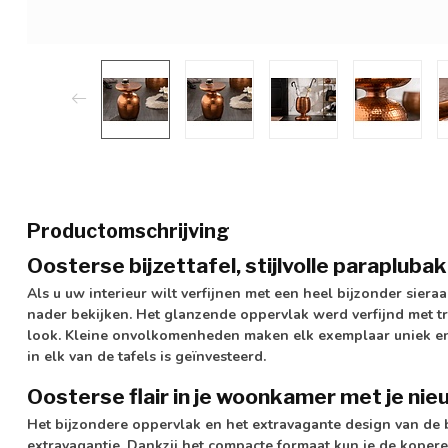
Productomschrijving
Oosterse bijzettafel, stijlvolle paraplub
Als u uw interieur wilt verfijnen met een heel bijzonder sieraa
nader bekijken. Het glanzende oppervlak werd verfijnd met 
look. Kleine onvolkomenheden maken elk exemplaar uniek en
in elk van de tafels is geïnvesteerd.
Oosterse flair in je woonkamer met je nie
Het bijzondere oppervlak en het extravagante design van de b
extravagantie. Dankzij het compacte formaat kun je de kopere