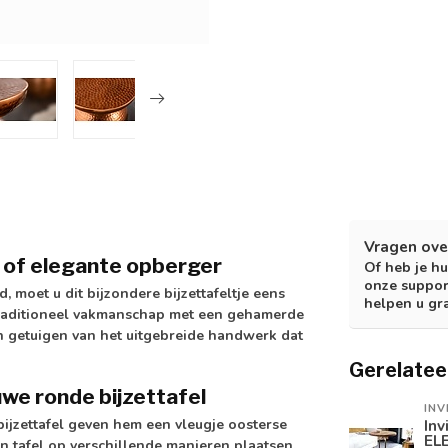
Vragen ove
ak of elegante opberger
Of heb je hu
onze suppor
d, moet u dit bijzondere bijzettafeltje eens
helpen u gr
traditioneel vakmanschap met een gehamerde
 getuigen van het uitgebreide handwerk dat
Gerelatee
uwe ronde bijzettafel
INV
ijzettafel geven hem een vleugje oosterse
Inv
EL
n tafel op verschillende manieren plaatsen.