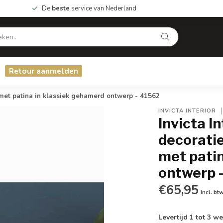
De
beste
service van Nederland
Retour aanmelden
t patina in klassiek gehamerd ontwerp - 41562
INVICTA INTERIOR
Invicta 
decorati
met pati
ontwerp 
€65,95
Incl. bt
Levertijd 1 tot 3 