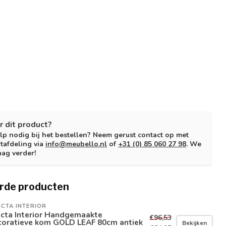
r dit product?
lp nodig bij het bestellen? Neem gerust contact op met
tafdeling via
info@meubello.nl
of
+31 (0) 85 060 27 98
. We
aag verder!
rde producten
ICTA INTERIOR
icta Interior Handgemaakte
€96,53
coratieve kom GOLD LEAF 80cm antiek
Bekijken