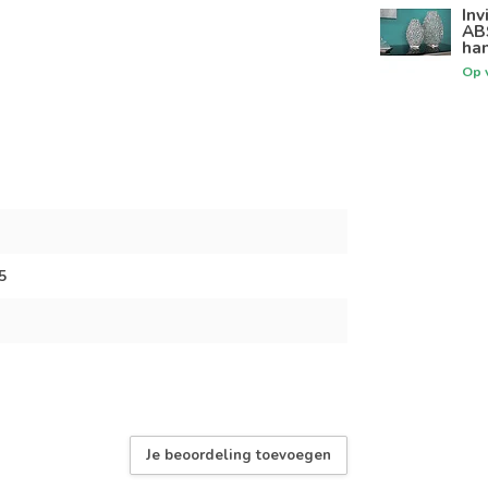
Inv
AB
ha
Op 
5
Je beoordeling toevoegen