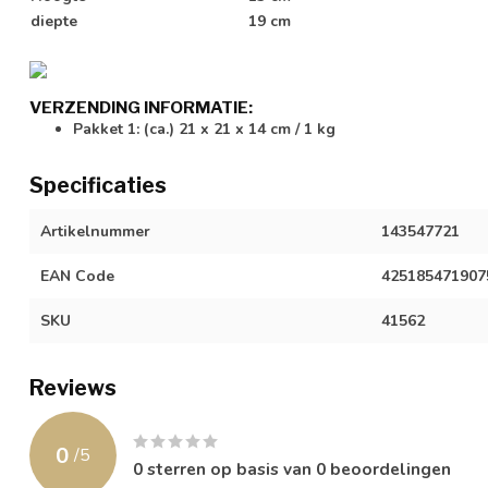
diepte
19 cm
VERZENDING INFORMATIE:
Pakket 1: (ca.) 21 x 21 x 14 cm / 1 kg
Specificaties
Artikelnummer
143547721
EAN Code
425185471907
SKU
41562
Reviews
0
/
5
0
sterren op basis van
0
beoordelingen