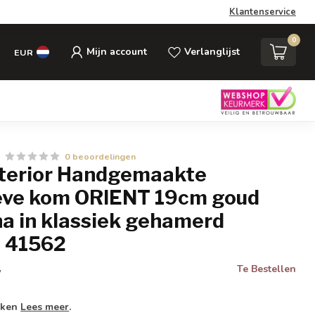
Klantenservice
0
Mijn account
Verlanglijst
EUR
0 beoordelingen
Interior Handgemaakte
eve kom ORIENT 19cm goud
na in klassiek gehamerd
- 41562
Te Bestellen
w
weken
Lees meer
.