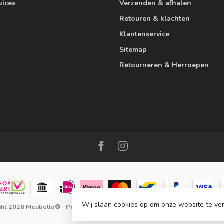
vices
Verzenden & afhalen
Retouren & klachten
Klantenservice
Sitemap
Retourneren & Herroepen
Wij slaan cookies op om onze website te ver
ght 2026 Meubello®
- Powered by
Lightspeed
-
Lightspeed design
by
Dyv