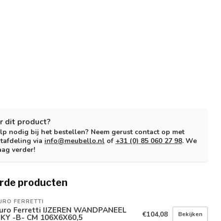
r dit product?
lp nodig bij het bestellen? Neem gerust contact op met
tafdeling via
info@meubello.nl
of
+31 (0) 85 060 27 98
. We
aag verder!
rde producten
URO FERRETTI
uro Ferretti IJZEREN WANDPANEEL
€104,08
Bekijken
NKY -B- CM 106X6X60,5