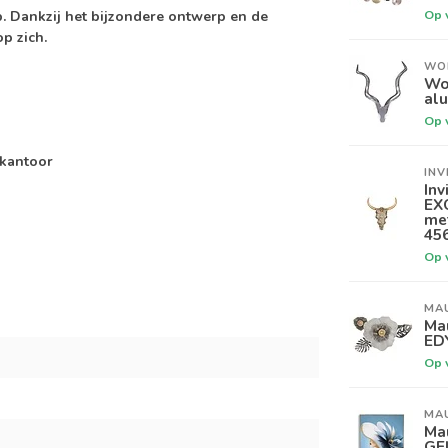
Op 
 Dankzij het bijzondere ontwerp en de
p zich.
WO
Wo
alu
Op 
 kantoor
INV
Inv
EX
me
45
Op 
MA
Ma
ED
Op 
MA
Ma
GE