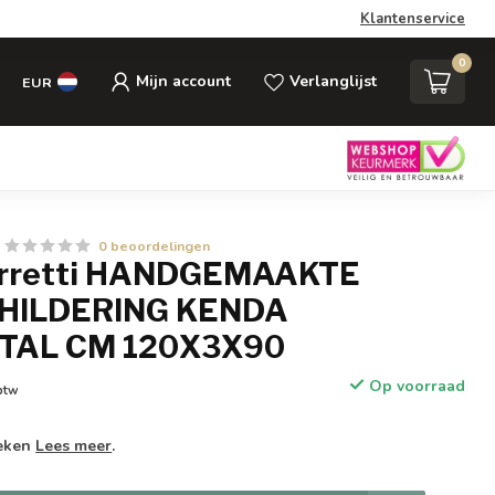
Klantenservice
0
Mijn account
Verlanglijst
EUR
0 beoordelingen
erretti HANDGEMAAKTE
HILDERING KENDA
TAL CM 120X3X90
Op voorraad
 btw
weken
Lees meer
.