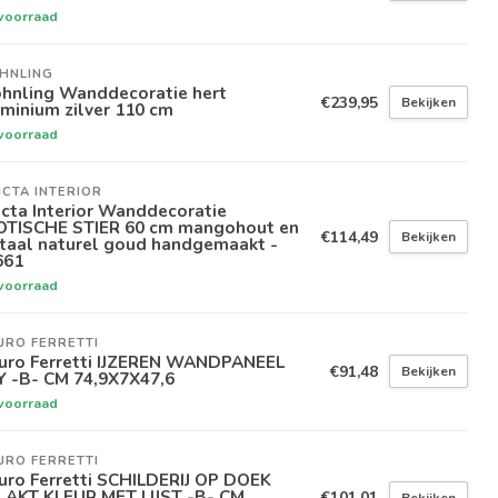
voorraad
HNLING
hnling Wanddecoratie hert
€239,95
Bekijken
minium zilver 110 cm
voorraad
ICTA INTERIOR
icta Interior Wanddecoratie
OTISCHE STIER 60 cm mangohout en
€114,49
Bekijken
taal naturel goud handgemaakt -
661
voorraad
URO FERRETTI
uro Ferretti IJZEREN WANDPANEEL
€91,48
Bekijken
Y -B- CM 74,9X7X47,6
voorraad
URO FERRETTI
uro Ferretti SCHILDERIJ OP DOEK
LAKT KLEUR MET LIJST -B- CM
€101,01
Bekijken