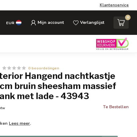
Klantenservice
0
Mijn account
Verlanglijst
EUR
0 beoordelingen
nterior Hangend nachtkastje
cm bruin sheesham massief
lank met lade - 43943
Te Bestellen
 btw
weken
Lees meer
.