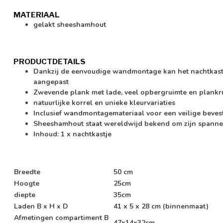
MATERIAAL
gelakt sheeshamhout
PRODUCTDETAILS
Dankzij de eenvoudige wandmontage kan het nachtkast
aangepast
Zwevende plank met lade, veel opbergruimte en plankr
natuurlijke korrel en unieke kleurvariaties
Inclusief wandmontagemateriaal voor een veilige beves
Sheeshamhout staat wereldwijd bekend om zijn spanne
Inhoud: 1 x nachtkastje
Breedte
50 cm
Hoogte
25cm
diepte
35cm
Laden B x H x D
41 x 5 x 28 cm (binnenmaat)
Afmetingen compartiment B
47x14x32cm