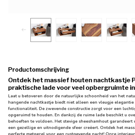
Productomschrijving
Ontdek het massief houten nachtkastje P
praktische lade voor veel opbergruimte i
Laat u betoveren door de natuurlijke schoonheid van het natu
hangende nachtkastje
biedt niet alleen een vleugje eleganti
functionaliteit. De
zwevende constructie
zorgt voor een luchti
opgeruimd te houden. En dankzij de
ruime lade
beschikt u ove
behoeften te voldoen. Het stevige
sheeshamhout
garandeert d
een gezellige en uitnodigende sfeer creëert. Ontdek het mas
perfecte metgezel voor een rustgevende nacht! Onze interie