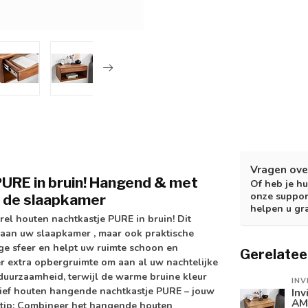
Vragen ove
URE in bruin! Hangend & met
Of heb je hu
onze suppor
n de slaapkamer
helpen u gr
rel houten nachtkastje PURE in bruin! Dit
e aan uw
slaapkamer
, maar ook praktische
ge sfeer en helpt uw ruimte schoon en
Gerelatee
r extra
opbergruimte
om aan al uw nachtelijke
uurzaamheid, terwijl de warme bruine kleur
INV
sief houten hangende nachtkastje PURE – jouw
Inv
AM
urtip: Combineer het hangende
houten