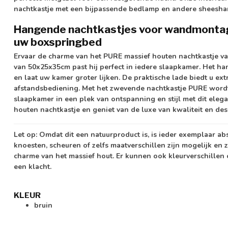
nachtkastje
met een bijpassende bedlamp en andere sheesham
Hangende nachtkastjes voor wandmontag
uw boxspringbed
Ervaar de charme van het PURE massief houten nachtkastje v
van
50x25x35cm
past hij perfect in iedere slaapkamer. Het h
en laat uw kamer groter lijken. De praktische lade biedt u e
afstandsbediening. Met het
zwevende nachtkastje
PURE wordt
slaapkamer
in een plek van ontspanning en stijl met dit ele
houten nachtkastje
en geniet van de luxe van kwaliteit en desi
Let op:
Omdat dit een natuurproduct is, is ieder exemplaar ab
knoesten, scheuren of zelfs maatverschillen zijn mogelijk en z
charme van het massief hout. Er kunnen ook kleurverschillen
een klacht.
KLEUR
bruin