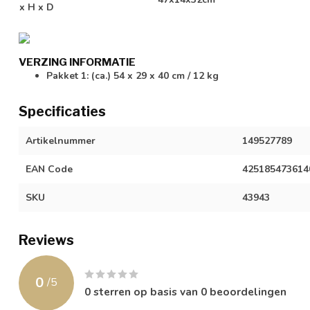
x H x D
VERZING INFORMATIE
Pakket 1: (ca.) 54 x 29 x 40 cm / 12 kg
Specificaties
Artikelnummer
149527789
EAN Code
425185473614
SKU
43943
Reviews
0
/
5
0
sterren op basis van
0
beoordelingen