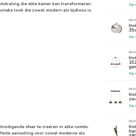
itstraling die elke kamer kan transformeren.
Op 
nieke look die zowel modern als tijdloos is.
INV
In
35
Op 
INV
In
15
ger
Op 
INV
Inv
zw
Op 
INV
Inv
digende sfeer te creëren in elke ruimte.
ha
erfecte aanvulling voor zowel moderne als
48