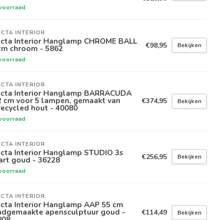
voorraad
ICTA INTERIOR
victa Interior Hanglamp CHROME BALL
€98,95
Bekijken
cm chroom - 5862
voorraad
ICTA INTERIOR
victa Interior Hanglamp BARRACUDA
2 cm voor 5 lampen, gemaakt van
€374,95
Bekijken
ecycled hout - 40080
voorraad
ICTA INTERIOR
icta Interior Hanglamp STUDIO 3s
€256,95
Bekijken
art goud - 36228
voorraad
ICTA INTERIOR
icta Interior Hanglamp AAP 55 cm
ndgemaakte apensculptuur goud -
€114,49
Bekijken
008