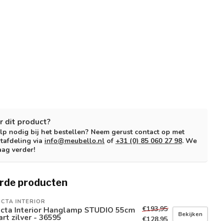
r dit product?
lp nodig bij het bestellen? Neem gerust contact op met
tafdeling via
info@meubello.nl
of
+31 (0) 85 060 27 98
. We
aag verder!
rde producten
ICTA INTERIOR
€193,95
victa Interior Hanglamp STUDIO 55cm
Bekijken
rt zilver - 36595
€128,95