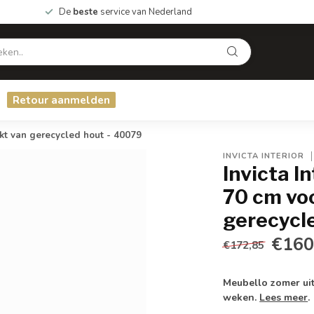
De
beste
service van Nederland
Retour aanmelden
 van gerecycled hout - 40079
INVICTA INTERIOR
Invicta 
70 cm vo
gerecycl
€160
€172,85
Meubello zomer uit
weken.
Lees meer
.