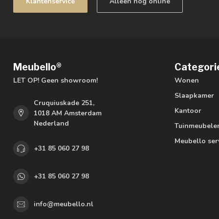
Klantenservice
Alleen nog online
Meubello®
Categori
LET OP! Geen showroom!
Wonen
Slaapkamer
Cruquiuskade 251,
Kantoor
1018 AM Amsterdam
Nederland
Tuinmeubele
Meubello ser
+31 85 060 27 98
+31 85 060 27 98
info@meubello.nl