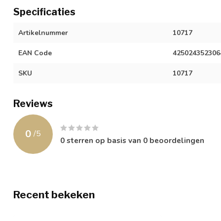
Specificaties
Artikelnummer
10717
EAN Code
425024352306
SKU
10717
Reviews
0
/
5
0
sterren op basis van
0
beoordelingen
Recent bekeken