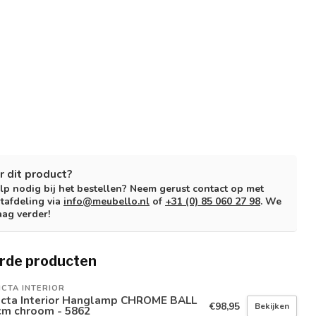
r dit product?
lp nodig bij het bestellen? Neem gerust contact op met
tafdeling via
info@meubello.nl
of
+31 (0) 85 060 27 98
. We
aag verder!
rde producten
ICTA INTERIOR
victa Interior Hanglamp CHROME BALL
€98,95
Bekijken
cm chroom - 5862