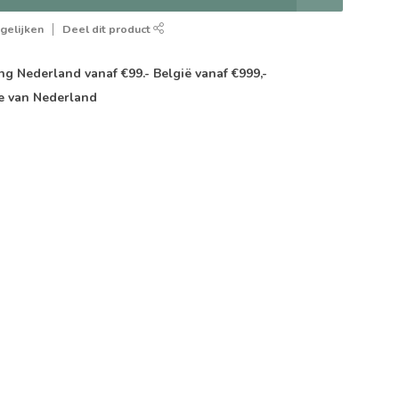
gelijken
Deel dit product
g Nederland vanaf €99.- België vanaf €999,-
e van Nederland