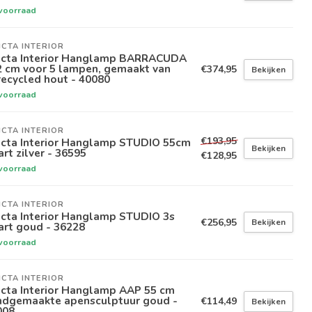
voorraad
ICTA INTERIOR
victa Interior Hanglamp BARRACUDA
2 cm voor 5 lampen, gemaakt van
€374,95
Bekijken
ecycled hout - 40080
voorraad
ICTA INTERIOR
€193,95
victa Interior Hanglamp STUDIO 55cm
Bekijken
rt zilver - 36595
€128,95
voorraad
ICTA INTERIOR
icta Interior Hanglamp STUDIO 3s
€256,95
Bekijken
art goud - 36228
voorraad
ICTA INTERIOR
icta Interior Hanglamp AAP 55 cm
ndgemaakte apensculptuur goud -
€114,49
Bekijken
008