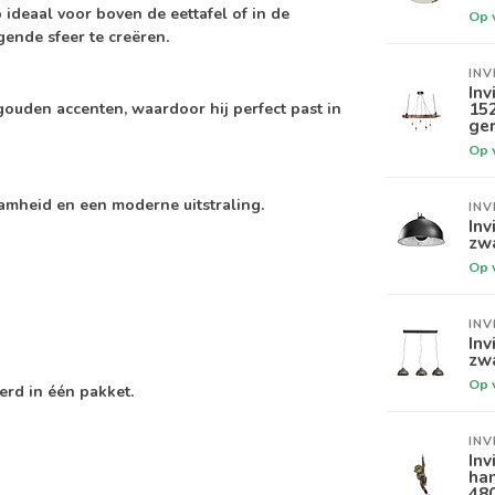
ideaal voor boven de eettafel of in de
Op 
nde sfeer te creëren.
INV
In
15
gouden accenten, waardoor hij perfect past in
ger
Op 
mheid en een moderne uitstraling.
INV
In
zwa
Op 
INV
Inv
zw
Op 
erd in één pakket.
INV
Inv
ha
48