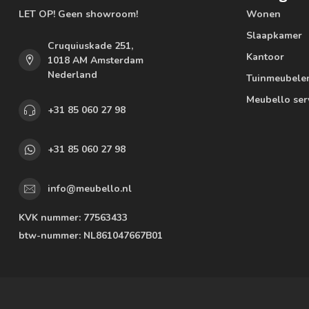
LET OP! Geen showroom!
Wonen
Slaapkamer
Cruquiuskade 251,
Kantoor
1018 AM Amsterdam
Nederland
Tuinmeubele
Meubello ser
+31 85 060 27 98
+31 85 060 27 98
info@meubello.nl
KVK nummer:
77563433
btw-nummer:
NL861047667B01