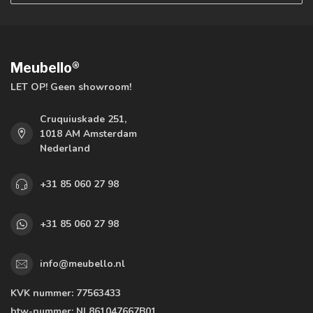
Meubello®
LET OP! Geen showroom!
Cruquiuskade 251,
1018 AM Amsterdam
Nederland
+31 85 060 27 98
+31 85 060 27 98
info@meubello.nl
KVK nummer:
77563433
btw-nummer:
NL861047667B01