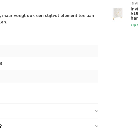
INV
Inv
SU
maar voegt ook een stijlvol element toe aan
ha
len.
Op 
8
?