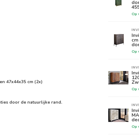
do
45
Op 
INV
Inv
cm
don
Op 
INV
Inv
12
Zw
 en 47x44x35 cm (2x)
Op 
ies door de natuurlijke rand.
INV
Inv
MA
de
Op 