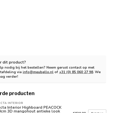
r dit product?
lp nodig bij het bestellen? Neem gerust contact op met
tafdeling via
info@meubello.nl
of
+31 (0) 85 060 27 98
. We
aag verder!
rde producten
ICTA INTERIOR
icta Interior Highboard PEACOCK
0cm 3D mangohout antieke look