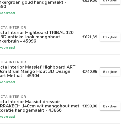
€839,00
Bekijken
nkergroen goud handgemaakt -
590
voorraad
ICTA INTERIOR
icta Interior Highboard TRIBAL 120
 3D antieke look mangohout
€621,39
Bekijken
kerbruin - 45996
voorraad
ICTA INTERIOR
icta Interior Massief Highboard ART
0cm Bruin Mango Hout 3D Design
€740,95
Bekijken
art Metaal - 45304
voorraad
ICTA INTERIOR
icta Interior Massief dressoir
RRAKECH 140cm wit mangohout met
€899,00
Bekijken
coratie handgemaakt - 43866
voorraad