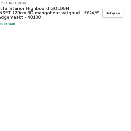
ICTA INTERIOR
icta Interior Highboard GOLDEN
NSET 120cm 3D mangohout witgoud
€824,95
Bekijken
ndgemaakt - 48108
voorraad