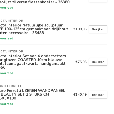
olijst zilveren flessenkoeler - 36380
voorraad
ICTA INTERIOR
icta Interior Natuurlijke sculptuur
EF 100-125cm gemaakt van drijfhout
€109,95
Bekijken
ten accessoire - 35488
voorraad
ICTA INTERIOR
icta Interior Set van 4 onderzetters
or glazen COASTER 10cm blauwe
€75,95
Bekijken
elsteen agaatkwarts handgemaakt -
556
voorraad
URO FERRETTI
uro Ferretti IJZEREN WANDPANEEL
I BEAUTY SET 2 STUKS CM
€140,49
Bekijken
,5X3X100
voorraad