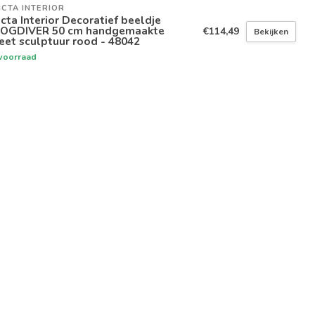
ICTA INTERIOR
icta Interior Decoratief beeldje
OGDIVER 50 cm handgemaakte
€114,49
Bekijken
eet sculptuur rood - 48042
voorraad