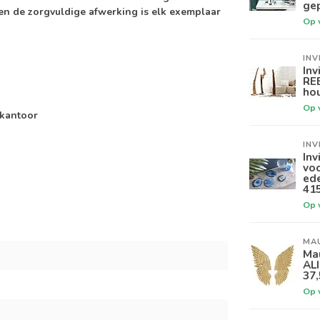
gep
en de zorgvuldige afwerking is elk exemplaar
Op 
INV
Inv
RE
hou
Op 
 kantoor
INV
Inv
vo
ed
41
Op 
MA
Ma
AL
37
Op 