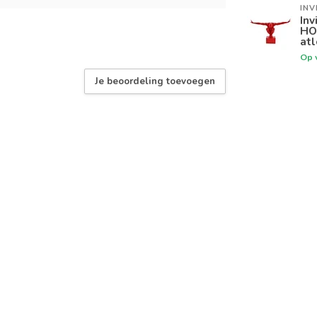
INV
Inv
HO
atl
Op 
Je beoordeling toevoegen