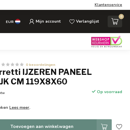
Klantenservice
0
Mijn account
Verlanglijst
EUR
0 beoordelingen
rretti IJZEREN PANEEL
JK CM 119X8X60
Op voorraad
 btw
weken
Lees meer
.
Toevoegen aan winkelwagen