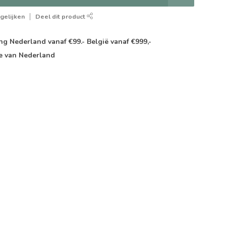
gelijken
Deel dit product
g Nederland vanaf €99.- België vanaf €999,-
e van Nederland