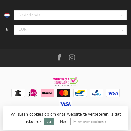
€
Wij slaan cookies op om onze website te verbeteren. Is dat
© Copyright 2026 Meubello®
- Powered by
Lightspeed
-
Lightspeed design
by
Dyvelopment
akkoord?
Ja
Nee
Meer over cookies »