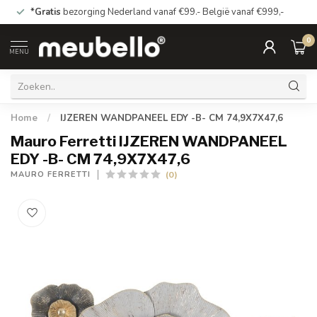
*Gratis
bezorging Nederland vanaf €99.- België vanaf €999,-
0
MENU
Home
/
IJZEREN WANDPANEEL EDY -B- CM 74,9X7X47,6
Mauro Ferretti IJZEREN WANDPANEEL
EDY -B- CM 74,9X7X47,6
(0)
MAURO FERRETTI