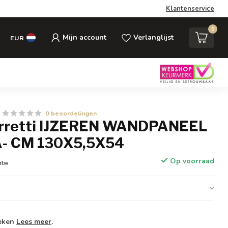
Klantenservice
0
Mijn account
Verlanglijst
EUR
0 beoordelingen
erretti IJZEREN WANDPANEEL
A- CM 130X5,5X54
Op voorraad
 btw
weken
Lees meer
.