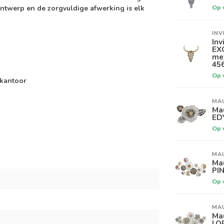
Op 
ntwerp en de zorgvuldige afwerking is elk
INV
Inv
EX
me
45
Op 
 kantoor
MA
Ma
ED
Op 
MA
Ma
PI
Op 
MA
Ma
LO