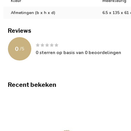
Kleur
Meerkleurig
Afmetingen (b x h x d)
6.5 x 135 x 61
Reviews
0
/
5
0
sterren op basis van
0
beoordelingen
Recent bekeken