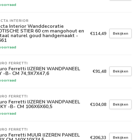
voorraad
ICTA INTERIOR
icta Interior Wanddecoratie
OTISCHE STIER 60 cm mangohout en
€114,49
Bekijken
taal naturel goud handgemaakt -
661
voorraad
URO FERRETTI
uro Ferretti IJZEREN WANDPANEEL
€91,48
Bekijken
Y -B- CM 74,9X7X47,6
voorraad
URO FERRETTI
uro Ferretti IJZEREN WANDPANEEL
€104,08
Bekijken
NKY -B- CM 106X6X60,5
voorraad
URO FERRETTI
uro Ferretti MUUR IJZEREN PANEEL
€206,33
Bekijken
RY CM 140X10X74,5