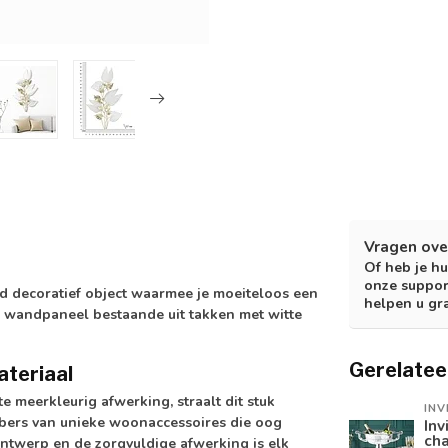
Vragen ove
Of heb je hu
onze suppor
nd decoratief object waarmee je moeiteloos een
helpen u gr
ief wandpaneel bestaande uit takken met witte
Gerelatee
ateriaal
e meerkleurig afwerking, straalt dit stuk
INV
hebbers van unieke woonaccessoires die oog
Inv
ch
ntwerp en de zorgvuldige afwerking is elk