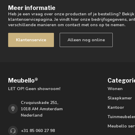
Meer informatie
Heb je een vraag over onze producten of je bestelling? Bekij
klantenservicepagina. Je vindt hier onze bedrijfsgegevens, 
verschillende manieren om contact met ons op te nemen.
Klantenservice
Alleen nog online
Meubello®
Categori
LET OP! Geen showroom!
Wonen
Slaapkamer
Cruquiuskade 251,
Kantoor
1018 AM Amsterdam
Nederland
Tuinmeubele
Meubello ser
+31 85 060 27 98