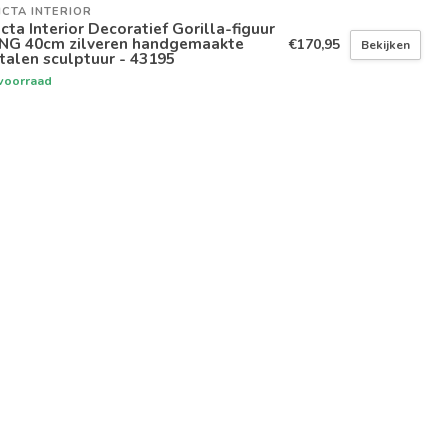
ICTA INTERIOR
icta Interior Decoratief Gorilla-figuur
NG 40cm zilveren handgemaakte
€170,95
Bekijken
alen sculptuur - 43195
voorraad