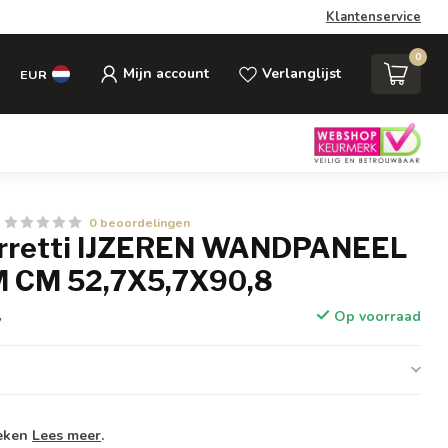
Klantenservice
0
Mijn account
Verlanglijst
EUR
0 beoordelingen
erretti IJZEREN WANDPANEEL
 CM 52,7X5,7X90,8
Op voorraad
w
weken
Lees meer
.