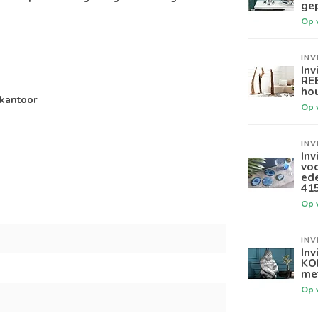
gep
Op 
INV
Inv
RE
hou
 kantoor
Op 
INV
Inv
vo
ed
41
Op 
INV
Inv
KO
met
Op 