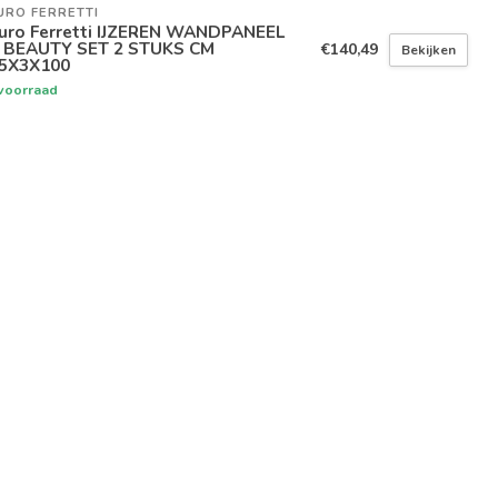
URO FERRETTI
uro Ferretti IJZEREN WANDPANEEL
I BEAUTY SET 2 STUKS CM
€140,49
Bekijken
,5X3X100
voorraad