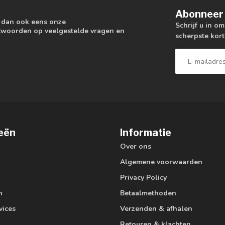
Abonneer 
k dan ook eens onze
Schrijf u in o
antwoorden op veelgestelde vragen en
scherpste kort
eën
Informatie
Over ons
Algemene voorwaarden
Privacy Policy
n
Betaalmethoden
vices
Verzenden & afhalen
Retouren & klachten