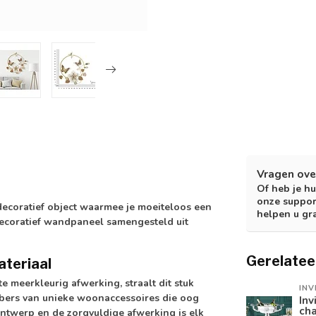
Vragen ove
Of heb je hu
onze suppor
decoratief object waarmee je moeiteloos een
helpen u gr
 decoratief wandpaneel samengesteld uit
Gerelatee
ateriaal
e meerkleurig afwerking, straalt dit stuk
INV
hebbers van unieke woonaccessoires die oog
Inv
ch
ntwerp en de zorgvuldige afwerking is elk