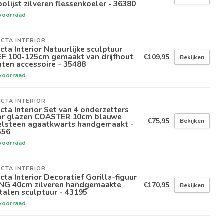
olijst zilveren flessenkoeler - 36380
voorraad
ICTA INTERIOR
icta Interior Natuurlijke sculptuur
EF 100-125cm gemaakt van drijfhout
€109,95
Bekijken
ten accessoire - 35488
voorraad
ICTA INTERIOR
icta Interior Set van 4 onderzetters
or glazen COASTER 10cm blauwe
€75,95
Bekijken
elsteen agaatkwarts handgemaakt -
556
voorraad
ICTA INTERIOR
icta Interior Decoratief Gorilla-figuur
NG 40cm zilveren handgemaakte
€170,95
Bekijken
alen sculptuur - 43195
voorraad