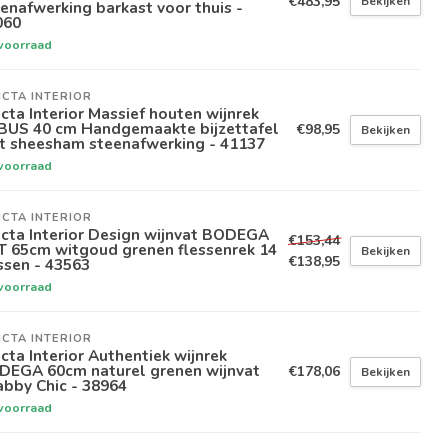
€483,95
Bekijken
enafwerking barkast voor thuis -
060
voorraad
ICTA INTERIOR
icta Interior Massief houten wijnrek
BUS 40 cm Handgemaakte bijzettafel
€98,95
Bekijken
t sheesham steenafwerking - 41137
voorraad
ICTA INTERIOR
icta Interior Design wijnvat BODEGA
€153,44
T 65cm witgoud grenen flessenrek 14
Bekijken
€138,95
ssen - 43563
voorraad
ICTA INTERIOR
icta Interior Authentiek wijnrek
DEGA 60cm naturel grenen wijnvat
€178,06
Bekijken
bby Chic - 38964
voorraad