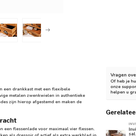
Vragen ove
Of heb je hu
onze suppor
 een drankkast met een flexibele
helpen u gr
vige metalen zwenkwielen in authentieke
lades zijn hierop afgestemd en maken de
Gerelatee
bracht
INV
en een flessenlade voor maximaal vier flessen.
Inv
sa
ken als dressoir of actief als extra werkblad in