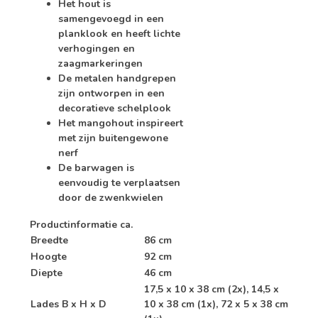
Het hout is
samengevoegd in een
planklook en heeft lichte
verhogingen en
zaagmarkeringen
De metalen handgrepen
zijn ontworpen in een
decoratieve schelplook
Het mangohout inspireert
met zijn buitengewone
nerf
De barwagen is
eenvoudig te verplaatsen
door de zwenkwielen
Productinformatie ca.
Breedte
86 cm
Hoogte
92 cm
Diepte
46 cm
17,5 x 10 x 38 cm (2x), 14,5 x
Lades B x H x D
10 x 38 cm (1x), 72 x 5 x 38 cm