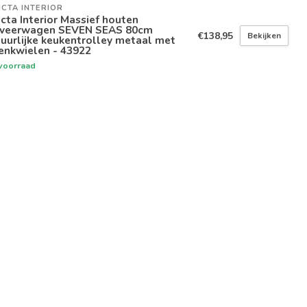
ICTA INTERIOR
icta Interior Massief houten
rveerwagen SEVEN SEAS 80cm
€138,95
Bekijken
uurlijke keukentrolley metaal met
enkwielen - 43922
voorraad