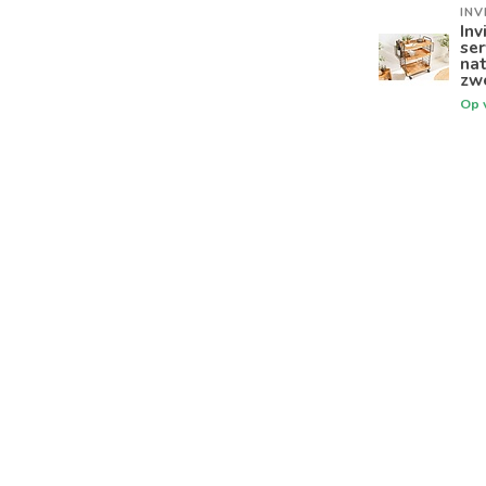
INV
Inv
se
nat
zw
Op 