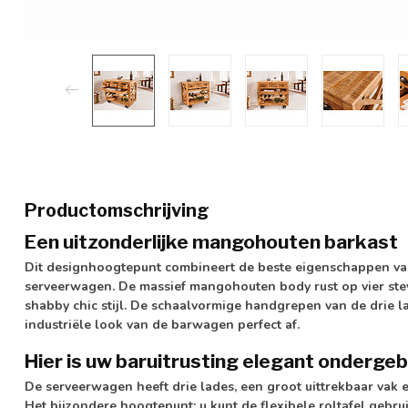
Productomschrijving
Een uitzonderlijke mangohouten barkast
Dit designhoogtepunt combineert de beste eigenschappen van
serveerwagen. De massief mangohouten body rust op vier ste
shabby chic stijl. De schaalvormige handgrepen van de drie 
industriële look van de barwagen perfect af.
Hier is uw baruitrusting elegant onderge
De serveerwagen heeft drie lades, een groot uittrekbaar vak 
Het bijzondere hoogtepunt: u kunt de flexibele roltafel gebrui