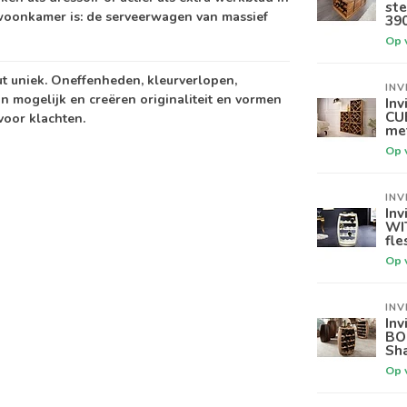
ste
e woonkamer is: de serveerwagen van massief
39
Op 
ut uniek. Oneffenheden, kleurverlopen,
INV
jn mogelijk en creëren originaliteit en vormen
Inv
CU
oor klachten.
me
Op 
INV
Inv
WI
fle
Op 
INV
Inv
BO
Sha
Op 