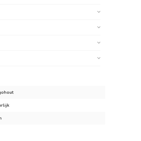
gohout
rlijk
m