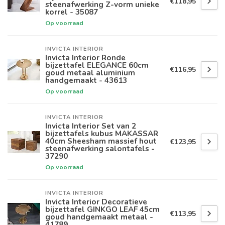
€118,95
steenafwerking Z-vorm unieke
korrel - 35087
Op voorraad
INVICTA INTERIOR
Invicta Interior Ronde
bijzettafel ELEGANCE 60cm
€116,95
goud metaal aluminium
handgemaakt - 43613
Op voorraad
INVICTA INTERIOR
Invicta Interior Set van 2
bijzettafels kubus MAKASSAR
40cm Sheesham massief hout
€123,95
steenafwerking salontafels -
37290
Op voorraad
INVICTA INTERIOR
Invicta Interior Decoratieve
bijzettafel GINKGO LEAF 45cm
€113,95
goud handgemaakt metaal -
41789