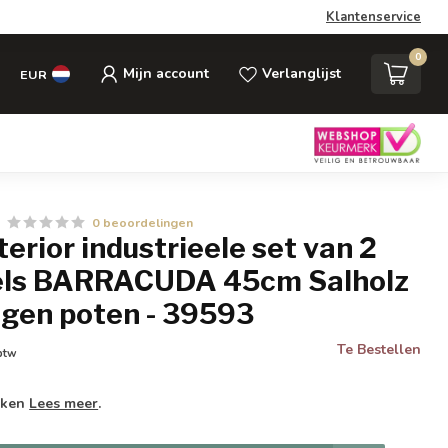
Klantenservice
0
Mijn account
Verlanglijst
EUR
0 beoordelingen
nterior industrieele set van 2
fels BARRACUDA 45cm Salholz
gen poten - 39593
Te Bestellen
 btw
weken
Lees meer
.