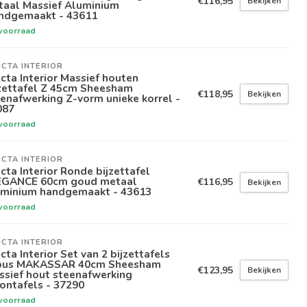
€116,95
Bekijken
taal Massief Aluminium
ndgemaakt - 43611
voorraad
ICTA INTERIOR
icta Interior Massief houten
jzettafel Z 45cm Sheesham
€118,95
Bekijken
enafwerking Z-vorm unieke korrel -
087
voorraad
ICTA INTERIOR
icta Interior Ronde bijzettafel
EGANCE 60cm goud metaal
€116,95
Bekijken
uminium handgemaakt - 43613
voorraad
ICTA INTERIOR
icta Interior Set van 2 bijzettafels
bus MAKASSAR 40cm Sheesham
€123,95
Bekijken
ssief hout steenafwerking
ontafels - 37290
voorraad