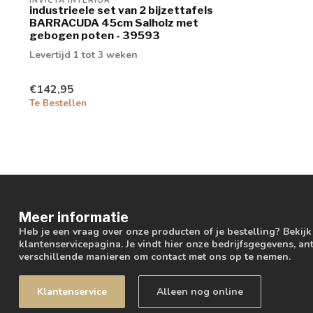
INVICTA INTERIOR
industrieele set van 2 bijzettafels
BARRACUDA 45cm Salholz met
gebogen poten - 39593
Levertijd 1 tot 3 weken
€142,95
Te Bestellen
Meer informatie
Heb je een vraag over onze producten of je bestelling? Bekij
klantenservicepagina. Je vindt hier onze bedrijfsgegevens, 
verschillende manieren om contact met ons op te nemen.
Klantenservice
Alleen nog online