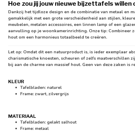
Hoe zou jij jouw nieuwe bijzettafels wille
Dankzij het tijdloze design en de combinatie van metaal en ma
gemakkelijk met een grote verscheidenheid aan stijlen, kleur
meubelen, metalen accessoires, een linnen lamp of een glazen dr
aanvulling op je woonkamerinrichting. Onze tip: Combineer ze
hout om een harmonieus totaalbeeld te creëren.
Let op:
Omdat dit een natuurproduct is, is ieder exemplaar ab
charismatische knoesten, scheuren of zelfs maatverschillen zi
bij aan de charme van massief hout. Geen van deze zaken is r
KLEUR
Tafelbladen: naturel
Frame: zwart, zilvergrijs
MATERIAAL
Tafelbladen: gelakt salhout
Frame: metaal