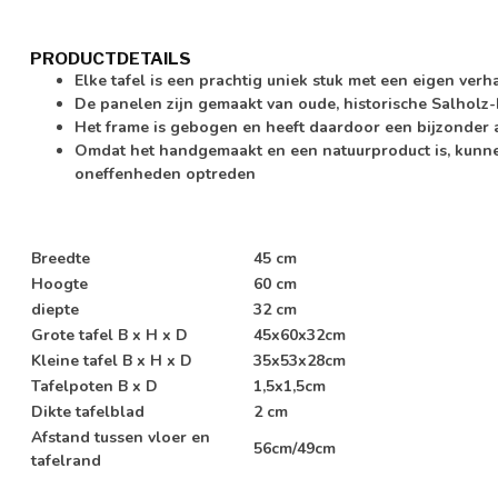
PRODUCTDETAILS
Elke tafel is een prachtig uniek stuk met een eigen verh
De panelen zijn gemaakt van oude, historische Salholz
Het frame is gebogen en heeft daardoor een bijzonder 
Omdat het handgemaakt en een natuurproduct is, kunne
oneffenheden optreden
Breedte
45 cm
Hoogte
60 cm
diepte
32 cm
Grote tafel B x H x D
45x60x32cm
Kleine tafel B x H x D
35x53x28cm
Tafelpoten B x D
1,5x1,5cm
Dikte tafelblad
2 cm
Afstand tussen vloer en
56cm/49cm
tafelrand