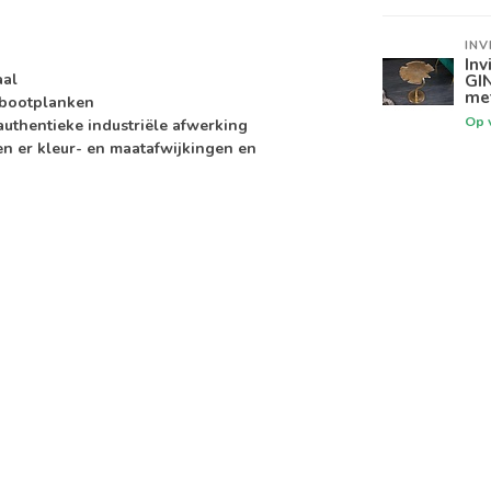
INV
Inv
aal
GI
me
-bootplanken
Op 
authentieke industriële afwerking
n er kleur- en maatafwijkingen en