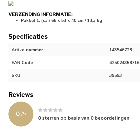
VERZENDING INFORMATIE:
Pakket 1: (ca.) 68 x 53 x 40 cm / 13,3 kg
Specificaties
Artikelnummer
143546728
EAN Code
425024358716
SKU
39593
Reviews
0
/
5
0
sterren op basis van
0
beoordelingen