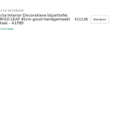
ICTA INTERIOR
icta Interior Decoratieve bijzettafel
NKGO LEAF 45cm goud handgemaakt
€113,95
Bekijken
taal - 41789
voorraad