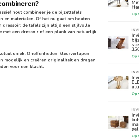
Me
n combineren?
Ha
ssief hout combineer je de bijzettafels
Op 
en en materialen. Of het nu gaat om houten
essoir: de tafels zijn altijd een stijlvolle
INV
 met een dressoir of een plank van natuurlijk
Inv
bi
ste
35
soluut uniek. Oneffenheden, kleurverlopen,
Op 
jn mogelijk en creëren originaliteit en dragen
eden voor een klacht.
INV
Inv
EL
al
Op 
INV
Inv
ku
ma
sal
Op 