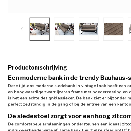
Productomschrijving
Een moderne bank in de trendy Bauhaus-st
Deze tijdloos moderne sledebank in vintage look heeft een on
en hoogwaardige zwart ijzeren frame met poedercoating en de 
is het een echte designklassieker. De bank ziet er bijzonder 
perfect zelfstandig in de gang of bij de entree van een kanto
De sledestoel zorgt voor een hoog zitco
De comfortabele armleuningen ondersteunen een ideaal zitco
indrukwekkende wijze af. Deze bank fleurt elke sfeer op! Of he