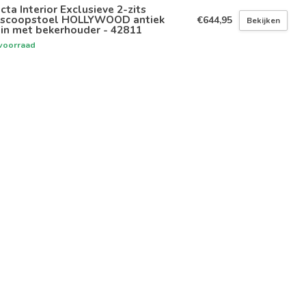
icta Interior Exclusieve 2-zits
oscoopstoel HOLLYWOOD antiek
€644,95
Bekijken
in met bekerhouder - 42811
voorraad