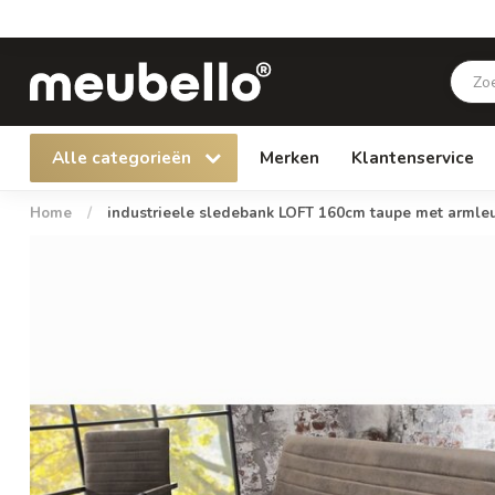
Alle categorieën
Merken
Klantenservice
Home
/
industrieele sledebank LOFT 160cm taupe met armle