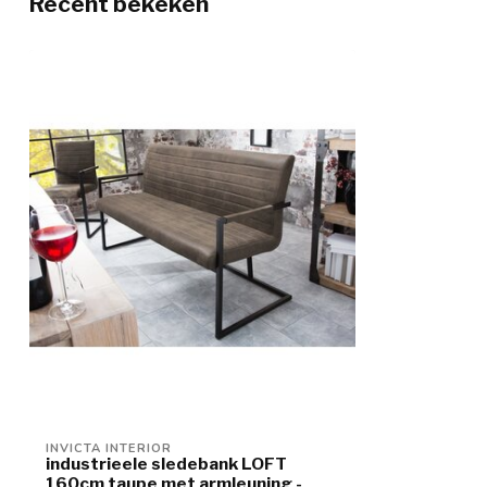
Recent bekeken
INVICTA INTERIOR
industrieele sledebank LOFT
160cm taupe met armleuning -