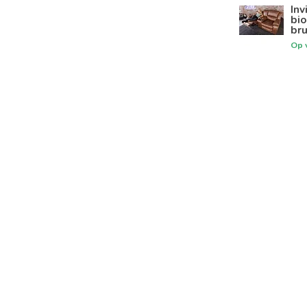
Inv
bi
bru
Op 