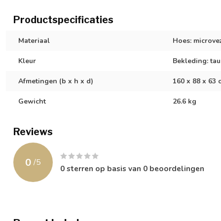
Productspecificaties
Materiaal
Hoes: microve
Kleur
Bekleding: ta
Afmetingen (b x h x d)
160 x 88 x 63 
Gewicht
26.6 kg
Reviews
0
/
5
0
sterren op basis van
0
beoordelingen