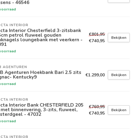
sens - 46546
voorraad
ICTA INTERIOR
icta Interior Chesterfield 3-zitsbank
€801,95
5cm petrol fluweel gouden
Bekijken
nknagels loungebank met veerkern -
€740,95
091
voorraad
B AGENTUREN
 Agenturen Hoekbank Bari 2.5 zits
€1.299,00
Bekijken
gnac- Kentucky9
voorraad
ICTA INTERIOR
icta Interior Bank CHESTERFIELD 205
€760,95
met binnenvering, 3-zits, fluweel,
Bekijken
€740,95
sterdgeel - 47032
voorraad
ICTA INTERIOR