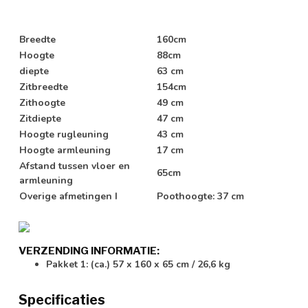
Breedte
160cm
Hoogte
88cm
diepte
63 cm
Zitbreedte
154cm
Zithoogte
49 cm
Zitdiepte
47 cm
Hoogte rugleuning
43 cm
Hoogte armleuning
17 cm
Afstand tussen vloer en
65cm
armleuning
Overige afmetingen I
Poothoogte: 37 cm
VERZENDING INFORMATIE:
Pakket 1: (ca.) 57 x 160 x 65 cm / 26,6 kg
Specificaties