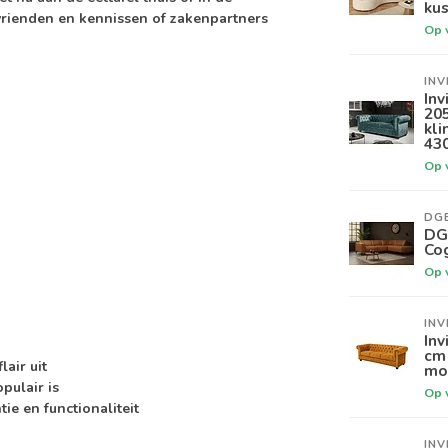
kus
 vrienden en kennissen of zakenpartners
Op 
INV
Inv
20
kli
43
Op 
DG
DGB
Co
Op 
INV
Inv
cm 
lair uit
mo
pulair is
Op 
ie en functionaliteit
INV