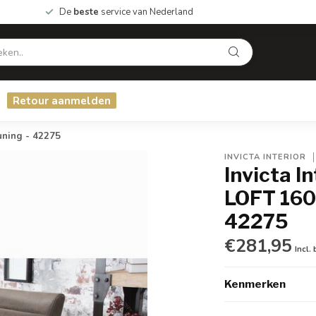
De
beste
service van Nederland
Retour aanmelden
uning - 42275
INVICTA INTERIOR
Invicta I
LOFT 160
42275
€281,95
Incl.
Kenmerken