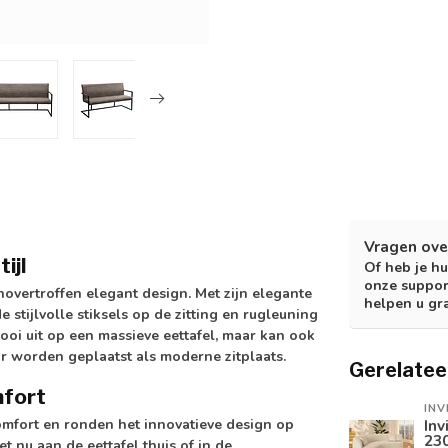
Vragen ove
ijl
Of heb je hu
onze suppor
overtroffen elegant design. Met zijn elegante
helpen u gr
stijlvolle stiksels op de zitting en rugleuning
mooi uit op een massieve eettafel, maar kan ook
or worden geplaatst als moderne zitplaats.
Gerelatee
mfort
INV
mfort en ronden het innovatieve design op
Inv
230
t nu aan de eettafel thuis of in de