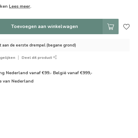
weken
Lees meer
.
Toevoegen aan winkelwagen
t aan de eerste drempel (begane grond)
gelijken
Deel dit product
g Nederland vanaf €99.- België vanaf €999,-
e van Nederland