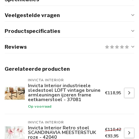
Veelgestelde vragen
Productspecificaties
Reviews
Gerelateerde producten
INVICTA INTERIOR
Invicta Interior industrieele
sledestoel LOFT vintage bruine
€118,95
armleuningen ijzeren frame
eetkamerstoel - 37081
Op voorraad
INVICTA INTERIOR
Invicta Interior Retro stoel
€110,42
SCANDINAVIA MEESTERSTUK
€93,95
roze - 42040