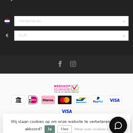
€
Wij slaan cookies op om onze website te verbeteren. Is dat
© Copyright 2026 Meubello®
- Powered by
Lightspeed
-
Lightspeed design
by
Dyvelopment
akkoord?
Ja
Nee
Meer over cookies »