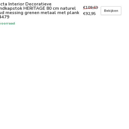
icta Interior Decoratieve
€109,63
ndkapstok HERITAGE 80 cm naturel
Bekijken
ud messing grenen metaal met plank
€92,95
4479
voorraad