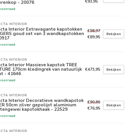
€93,95
erenkop - 20076
voorraad
ICTA INTERIOR
icta Interior Extravagante kapstokken
€98,97
NGERS goud set van 3 wandkapstokken
Bekijken
€89,95
0917
voorraad
ICTA INTERIOR
icta Interior Massieve kapstok TREE
URE 170cm kledingrek van natuurlijk
€473,95
Bekijken
t - 41646
voorraad
ICTA INTERIOR
icta Interior Decoratieve wandkapstok
€90,86
R 50cm zilver gepolijst aluminium
Bekijken
€76,95
rtengewei kapstokhaak - 22529
voorraad
ICTA INTERIOR