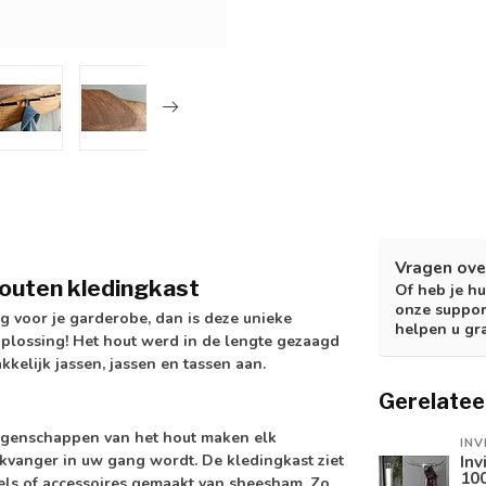
Vragen ove
houten kledingkast
Of heb je hu
onze suppor
ng voor je garderobe, dan is deze unieke
helpen u gr
plossing! Het hout werd in de lengte gezaagd
kkelijk jassen, jassen en tassen aan.
Gerelatee
 eigenschappen van het hout maken elk
INV
ikvanger in uw gang wordt. De kledingkast ziet
Inv
10
els of accessoires gemaakt van sheesham. Zo