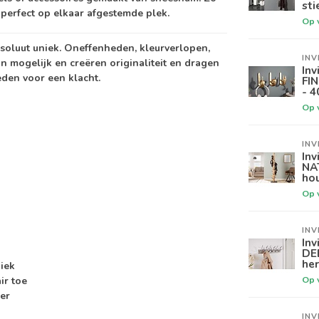
sti
n perfect op elkaar afgestemde plek.
Op 
bsoluut uniek. Oneffenheden, kleurverlopen,
INV
jn mogelijk en creëren originaliteit en dragen
Inv
eden voor een klacht.
FI
- 4
Op 
INV
Inv
NAT
hou
Op 
INV
Inv
DEE
he
niek
Op 
ir toe
er
INV