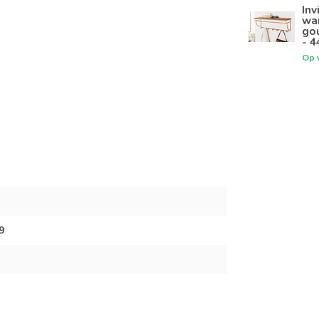
Inv
wa
go
- 4
Op 
9