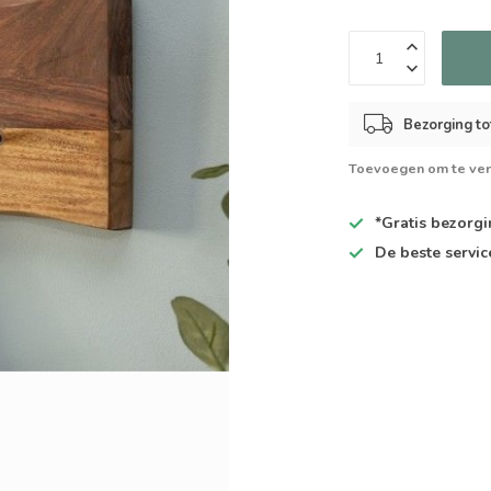
Bezorging to
Toevoegen om te ver
*Gratis
bezorgin
De
beste
servic