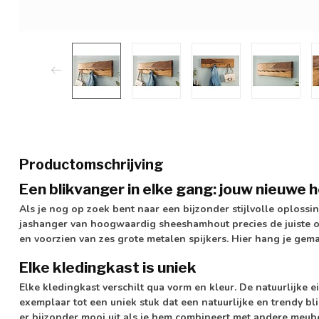
Productomschrijving
Een blikvanger in elke gang: jouw nieuwe 
Als je nog op zoek bent naar een bijzonder stijlvolle oplossi
jashanger van hoogwaardig sheeshamhout precies de juiste o
en voorzien van zes grote metalen spijkers. Hier hang je gema
Elke kledingkast is uniek
Elke kledingkast verschilt qua vorm en kleur. De natuurlijke
exemplaar tot een uniek stuk dat een natuurlijke en trendy bl
er bijzonder mooi uit als je hem combineert met andere meub