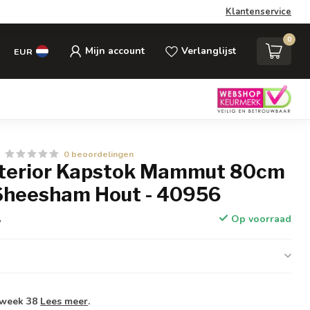
Klantenservice
0
Mijn account
Verlanglijst
EUR
0 beoordelingen
Interior Kapstok Mammut 80cm
Sheesham Hout - 40956
Op voorraad
w
 week 38
Lees meer
.