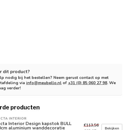
r dit product?
lp nodig bij het bestellen? Neem gerust contact op met
tafdeling via
info@meubello.nl
of
+31 (0) 85 060 27 98
. We
aag verder!
rde producten
ICTA INTERIOR
icta Interior Design kapstok BULL
€113,56
0cm aluminium wanddecoratie
Bekijken