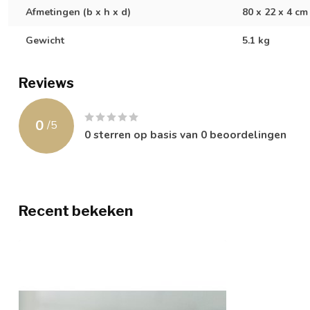
Afmetingen (b x h x d)
80 x 22 x 4 cm
Gewicht
5.1 kg
Reviews
0
/
5
0
sterren op basis van
0
beoordelingen
Recent bekeken