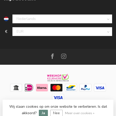
€
Wij slaan cookies op om onze website te verbeteren. Is dat
© Copyright 2026 Meubello®
- Powered by
Lightspeed
-
Lightspeed design
by
Dyvelopment
akkoord?
Ja
Nee
Meer over cookies »