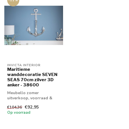
-11%
INVICTA INTERIOR
Maritieme
wanddecoratie SEVEN
SEAS 70cm zilver 3D
anker - 38600
Meubello zomer
uitverkoop, voorraad &
retouren tot 20% korting
€92,95
€104,36
levertijd 1/2 wek...
Op voorraad