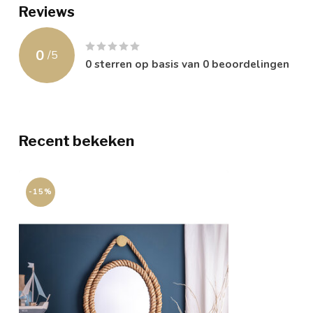
Reviews
0
/
5
0
sterren op basis van
0
beoordelingen
Recent bekeken
-15%