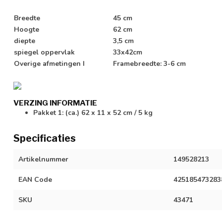
Breedte
45 cm
Hoogte
62 cm
diepte
3,5 cm
spiegel oppervlak
33x42cm
Overige afmetingen I
Framebreedte: 3-6 cm
VERZING INFORMATIE
Pakket 1: (ca.) 62 x 11 x 52 cm / 5 kg
Specificaties
Artikelnummer
149528213
EAN Code
425185473283
SKU
43471