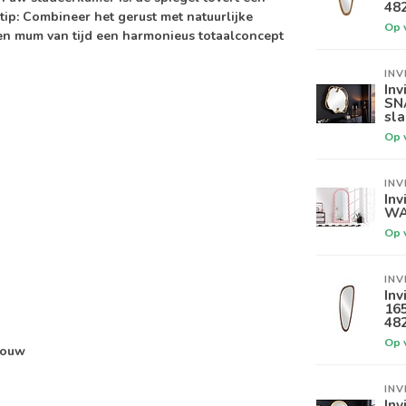
48
 tip: Combineer het gerust met natuurlijke
Op 
 een mum van tijd een harmonieus totaalconcept
INV
Inv
SN
sl
Op 
INV
Inv
WA
Op 
INV
Inv
16
48
Op 
touw
INV
Inv