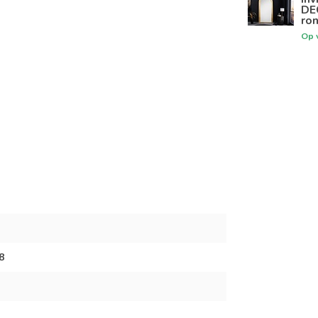
DE
ro
Op 
8