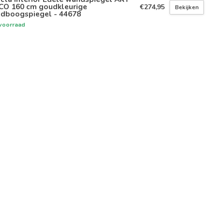
CO 160 cm goudkleurige
€274,95
Bekijken
ndboogspiegel - 44678
voorraad