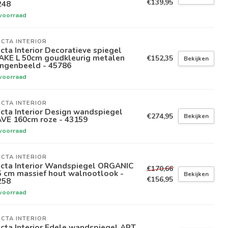
€139,95
248
voorraad
ICTA INTERIOR
icta Interior Decoratieve spiegel
AKE L 50cm goudkleurig metalen
€152,35
Bekijken
angenbeeld - 45786
voorraad
ICTA INTERIOR
icta Interior Design wandspiegel
€274,95
Bekijken
VE 160cm roze - 43159
voorraad
ICTA INTERIOR
icta Interior Wandspiegel ORGANIC
€170,66
5 cm massief hout walnootlook -
Bekijken
€156,95
258
voorraad
ICTA INTERIOR
icta Interior Edele wandspiegel ART