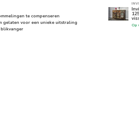
INV
Inv
12
chommelingen te compenseren
vis
 gelaten voor een unieke uitstraling
Op 
 blikvanger