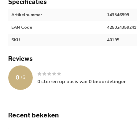
Specificaties
Artikelnummer
143546999
EAN Code
425024359241
SKU
40195
Reviews
0
/
5
0
sterren op basis van
0
beoordelingen
Recent bekeken