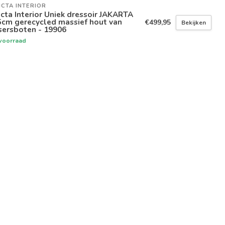
ICTA INTERIOR
icta Interior Uniek dressoir JAKARTA
5cm gerecycled massief hout van
€499,95
Bekijken
sersboten - 19906
voorraad