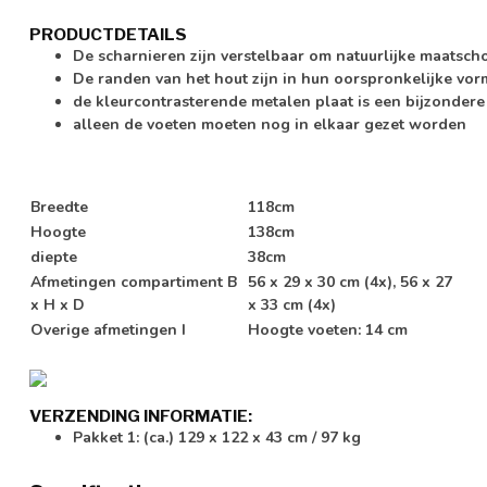
PRODUCTDETAILS
De scharnieren zijn verstelbaar om natuurlijke maats
De randen van het hout zijn in hun oorspronkelijke vorm
de kleurcontrasterende metalen plaat is een bijzondere
alleen de voeten moeten nog in elkaar gezet worden
Breedte
118cm
Hoogte
138cm
diepte
38cm
Afmetingen compartiment B
56 x 29 x 30 cm (4x), 56 x 27
x H x D
x 33 cm (4x)
Overige afmetingen I
Hoogte voeten: 14 cm
VERZENDING INFORMATIE:
Pakket 1: (ca.) 129 x 122 x 43 cm / 97 kg