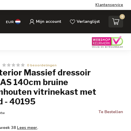
Klantenservice
0
Mijn account
Verlanglijst
EUR
0 beoordelingen
nterior Massief dressoir
S 140cm bruine
houten vitrinekast met
 - 40195
Te Bestellen
 btw
 week 38
Lees meer
.