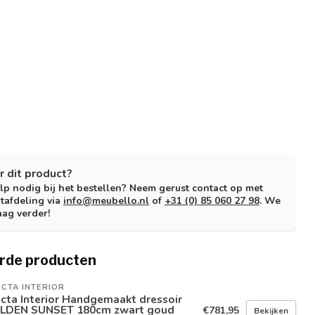
r dit product?
lp nodig bij het bestellen? Neem gerust contact op met
tafdeling via
info@meubello.nl
of
+31 (0) 85 060 27 98
. We
aag verder!
rde producten
ICTA INTERIOR
icta Interior Handgemaakt dressoir
LDEN SUNSET 180cm zwart goud
€781,95
Bekijken