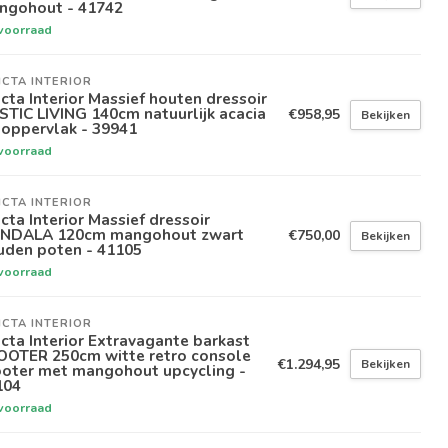
ngohout - 41742
voorraad
ICTA INTERIOR
icta Interior Massief houten dressoir
TIC LIVING 140cm natuurlijk acacia
€958,95
Bekijken
 oppervlak - 39941
voorraad
ICTA INTERIOR
icta Interior Massief dressoir
NDALA 120cm mangohout zwart
€750,00
Bekijken
uden poten - 41105
voorraad
ICTA INTERIOR
icta Interior Extravagante barkast
OOTER 250cm witte retro console
€1.294,95
Bekijken
ooter met mangohout upcycling -
104
voorraad