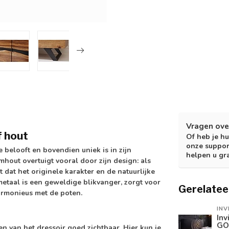
Vragen ove
 hout
Of heb je hu
onze suppor
 belooft en bovendien uniek is in zijn
helpen u gr
hout overtuigt vooral door zijn design: als
dat het originele karakter en de natuurlijke
metaal is een geweldige blikvanger, zorgt voor
Gerelatee
armonieus met de poten.
INV
Inv
GO
en van het dressoir goed zichtbaar. Hier kun je