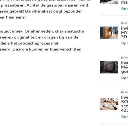
ma
lt presenteren. Achter de gesloten deuren vind
Op 
 geen gebrek! De vitrinekast oogt bijzonder
eer hem eens!
INV
Inv
soluut uniek. Oneffenheden, charismatische
MYS
3D
reëren originaliteit en dragen bij aan de
jdens het productieproces met
Op 
iseerd. Daarom kunnen er kleurverschillen
INV
Inv
MA
go
Op 
INV
Inv
SC
sc
42
Op 