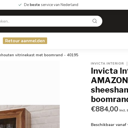
De
beste
service van Nederland
Retour aanmelden
outen vitrinekast met boomrand - 40195
INVICTA INTERIOR
Invicta I
AMAZONA
sheesham
boomrand
€884,00
Incl.
Beschikbaar vanaf