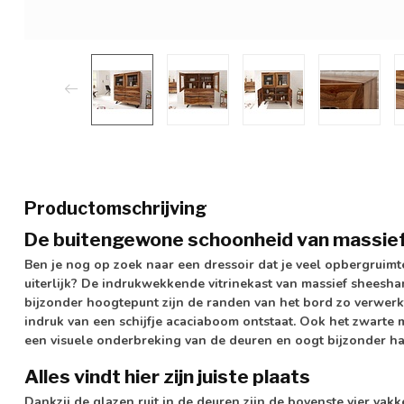
Productomschrijving
De buitengewone schoonheid van massief
Ben je nog op zoek naar een dressoir dat je veel opbergruimte
uiterlijk? De indrukwekkende vitrinekast van massief sheesham
bijzonder hoogtepunt zijn de randen van het bord zo verwerkt 
indruk van een schijfje acaciaboom ontstaat. Ook het zwarte 
een visuele onderbreking van de deuren en oogt bijzonder h
Alles vindt hier zijn juiste plaats
Dankzij de glazen ruit in de deuren zijn de bovenste vier vakk