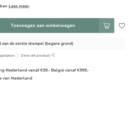
weken
Lees meer
.
Toevoegen aan winkelwagen
t aan de eerste drempel (begane grond)
gelijken
Deel dit product
g Nederland vanaf €99.- België vanaf €999,-
e van Nederland