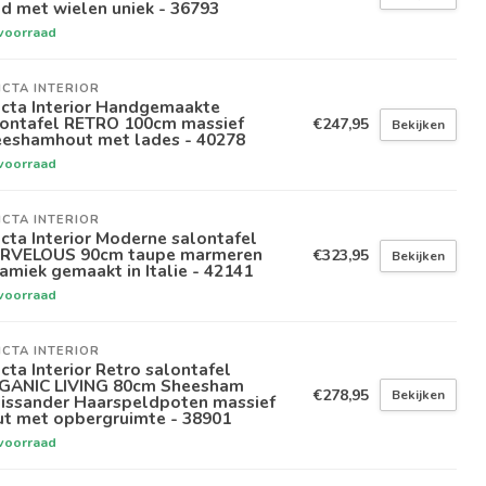
d met wielen uniek - 36793
voorraad
ICTA INTERIOR
icta Interior Handgemaakte
lontafel RETRO 100cm massief
€247,95
Bekijken
eeshamhout met lades - 40278
voorraad
ICTA INTERIOR
icta Interior Moderne salontafel
RVELOUS 90cm taupe marmeren
€323,95
Bekijken
amiek gemaakt in Italie - 42141
voorraad
ICTA INTERIOR
icta Interior Retro salontafel
GANIC LIVING 80cm Sheesham
€278,95
Bekijken
lissander Haarspeldpoten massief
ut met opbergruimte - 38901
voorraad