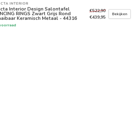
ICTA INTERIOR
icta Interior Design Salontafel
€522,90
NCING RINGS Zwart Grijs Rond
Bekijken
€439,95
aibaar Keramisch Metaal - 44316
voorraad