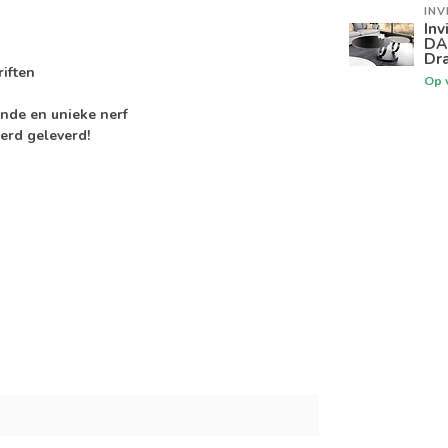
INV
Inv
DA
Dra
riften
Op 
nde en unieke nerf
erd geleverd!