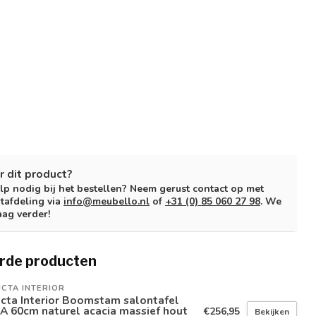
r dit product?
lp nodig bij het bestellen? Neem gerust contact op met
tafdeling via
info@meubello.nl
of
+31 (0) 85 060 27 98
. We
aag verder!
rde producten
ICTA INTERIOR
icta Interior Boomstam salontafel
A 60cm naturel acacia massief hout
€256,95
Bekijken