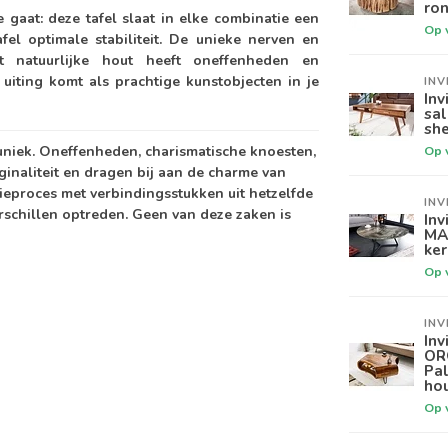
ron
aat: deze tafel slaat in elke combinatie een
Op 
fel optimale stabiliteit. De unieke nerven en
et natuurlijke hout heeft oneffenheden en
t uiting komt als prachtige kunstobjecten in je
INV
Inv
sa
sh
 uniek. Oneffenheden, charismatische knoesten,
Op 
iginaliteit en dragen bij aan de charme van
ieproces met verbindingsstukken uit hetzelfde
INV
schillen optreden. Geen van deze zaken is
Inv
MA
ker
Op 
INV
Inv
OR
Pa
ho
Op 