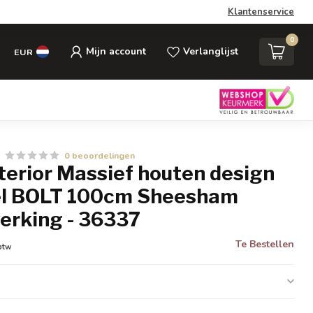
Klantenservice
0
Mijn account
Verlanglijst
EUR
0 beoordelingen
nterior Massief houten design
el BOLT 100cm Sheesham
erking - 36337
Te Bestellen
 btw