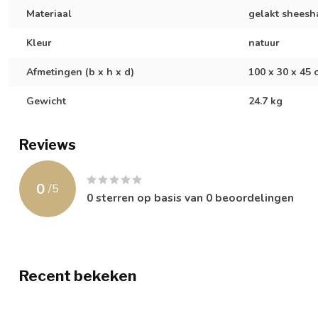
Materiaal
gelakt shees
Kleur
natuur
Afmetingen (b x h x d)
100 x 30 x 45 
Gewicht
24.7 kg
Reviews
0
/
5
0
sterren op basis van
0
beoordelingen
Recent bekeken