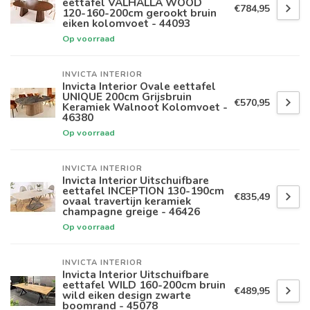
eettafel VALHALLA WOOD
€784,95
120-160-200cm gerookt bruin
eiken kolomvoet - 44093
Op voorraad
INVICTA INTERIOR
Invicta Interior Ovale eettafel
UNIQUE 200cm Grijsbruin
€570,95
Keramiek Walnoot Kolomvoet -
46380
Op voorraad
INVICTA INTERIOR
Invicta Interior Uitschuifbare
eettafel INCEPTION 130-190cm
€835,49
ovaal travertijn keramiek
champagne greige - 46426
Op voorraad
INVICTA INTERIOR
Invicta Interior Uitschuifbare
eettafel WILD 160-200cm bruin
€489,95
wild eiken design zwarte
boomrand - 45078