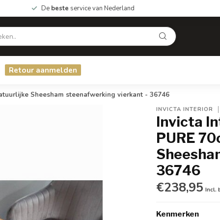
De
beste
service van Nederland
Retour aanmelden
atuurlijke Sheesham steenafwerking vierkant - 36746
INVICTA INTERIOR
Invicta I
PURE 70cm
Sheesham
36746
€238,95
Incl.
Kenmerken