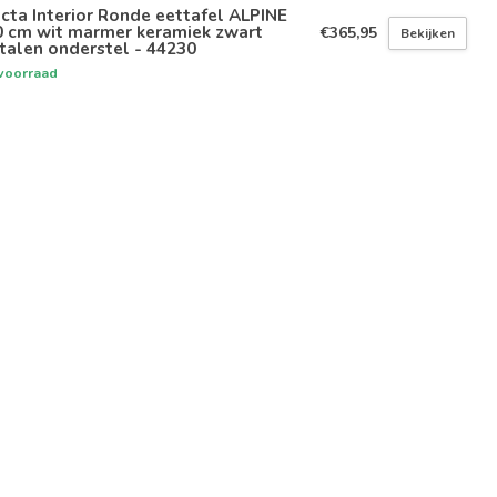
icta Interior Ronde eettafel ALPINE
0 cm wit marmer keramiek zwart
€365,95
Bekijken
talen onderstel - 44230
voorraad