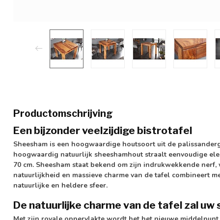
Productomschrijving
Een bijzonder veelzijdige bistrotafel
Sheesham is een hoogwaardige houtsoort uit de palissanderg
hoogwaardig natuurlijk sheeshamhout straalt eenvoudige eleg
70 cm. Sheesham staat bekend om zijn indrukwekkende nerf, w
natuurlijkheid en massieve charme van de tafel combineert me
natuurlijke en heldere sfeer.
De natuurlijke charme van de tafel zal uw 
Met zijn royale oppervlakte wordt het het nieuwe middelpunt 