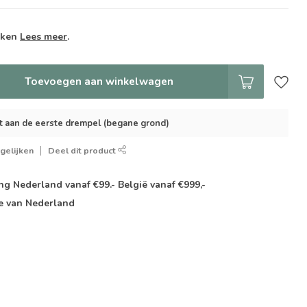
weken
Lees meer
.
Toevoegen aan winkelwagen
t aan de eerste drempel (begane grond)
gelijken
Deel dit product
g Nederland vanaf €99.- België vanaf €999,-
e van Nederland