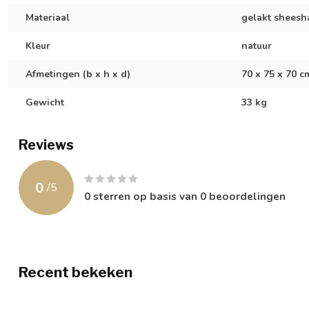
Materiaal
gelakt shees
Kleur
natuur
Afmetingen (b x h x d)
70 x 75 x 70 c
Gewicht
33 kg
Reviews
0
/
5
0
sterren op basis van
0
beoordelingen
Recent bekeken