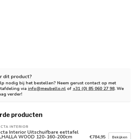
r dit product?
lp nodig bij het bestellen? Neem gerust contact op met
tafdeling via
info@meubello.nl
of
+31 (0) 85 060 27 98
. We
aag verder!
rde producten
ICTA INTERIOR
icta Interior Uitschuifbare eettafel
LHALLA WOOD 120-160-200cm
€784,95
Bekijken