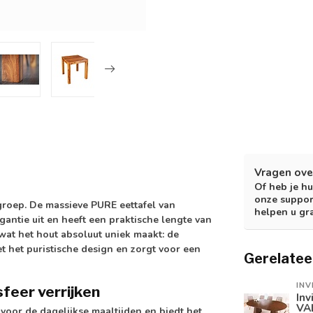
Vragen ove
Of heb je hu
onze suppor
roep. De massieve PURE eettafel van
helpen u gr
antie uit en heeft een praktische lengte van
at het hout absoluut uniek maakt: de
t het puristische design en zorgt voor een
Gerelatee
INV
sfeer verrijken
Inv
VA
voor de dagelijkse maaltijden en biedt het