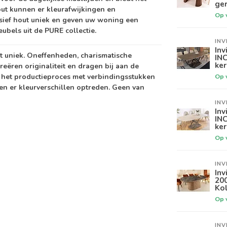
ger
out kunnen er kleurafwijkingen en
Op 
ief hout uniek en geven uw woning een
ubels uit de PURE collectie.
INV
Inv
ut uniek. Oneffenheden, charismatische
IN
ker
reëren originaliteit en dragen bij aan de
 het productieproces met verbindingsstukken
Op 
en er kleurverschillen optreden. Geen van
INV
Inv
INC
ke
Op 
INV
Inv
20
Ko
Op 
INV