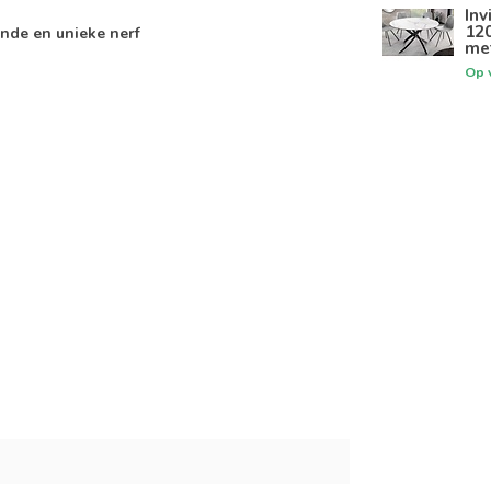
Inv
12
nde en unieke nerf
me
Op 