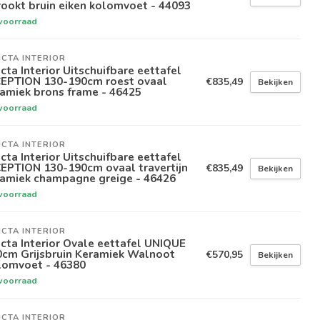
ookt bruin eiken kolomvoet - 44093
voorraad
ICTA INTERIOR
icta Interior Uitschuifbare eettafel
CEPTION 130-190cm roest ovaal
€835,49
Bekijken
amiek brons frame - 46425
voorraad
ICTA INTERIOR
icta Interior Uitschuifbare eettafel
EPTION 130-190cm ovaal travertijn
€835,49
Bekijken
ramiek champagne greige - 46426
voorraad
ICTA INTERIOR
icta Interior Ovale eettafel UNIQUE
0cm Grijsbruin Keramiek Walnoot
€570,95
Bekijken
lomvoet - 46380
voorraad
ICTA INTERIOR