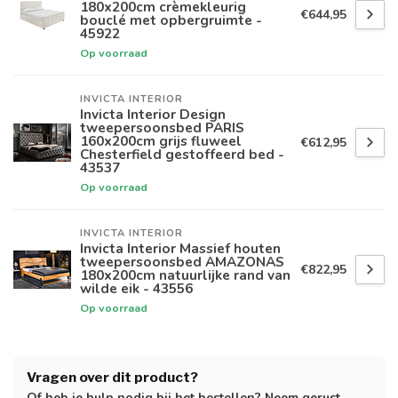
180x200cm crèmekleurig
€644,95
bouclé met opbergruimte -
45922
Op voorraad
INVICTA INTERIOR
Invicta Interior Design
tweepersoonsbed PARIS
160x200cm grijs fluweel
€612,95
Chesterfield gestoffeerd bed -
43537
Op voorraad
INVICTA INTERIOR
Invicta Interior Massief houten
tweepersoonsbed AMAZONAS
€822,95
180x200cm natuurlijke rand van
wilde eik - 43556
Op voorraad
Vragen over dit product?
Of heb je hulp nodig bij het bestellen? Neem gerust