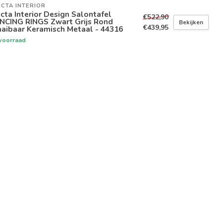
ICTA INTERIOR
icta Interior Design Salontafel
€522,90
NCING RINGS Zwart Grijs Rond
Bekijken
€439,95
aibaar Keramisch Metaal - 44316
voorraad