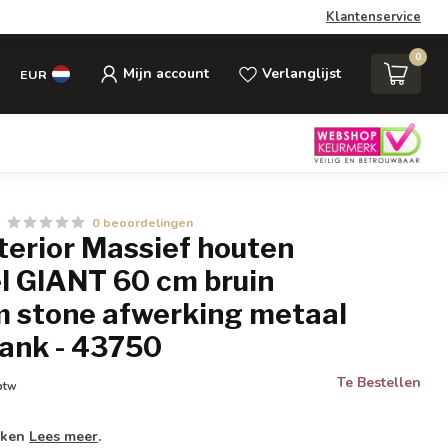
Klantenservice
0
Mijn account
Verlanglijst
EUR
0 beoordelingen
nterior Massief houten
el GIANT 60 cm bruin
 stone afwerking metaal
lank - 43750
Te Bestellen
 btw
weken
Lees meer
.