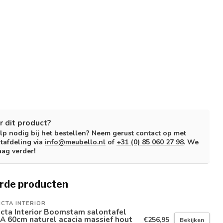
r dit product?
lp nodig bij het bestellen? Neem gerust contact op met
tafdeling via
info@meubello.nl
of
+31 (0) 85 060 27 98
. We
aag verder!
rde producten
ICTA INTERIOR
icta Interior Boomstam salontafel
A 60cm naturel acacia massief hout
€256,95
Bekijken