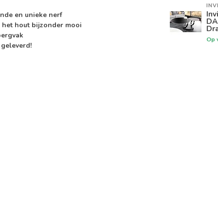
INV
Inv
nde en unieke nerf
DA
 het hout bijzonder mooi
Dra
bergvak
Op 
geleverd!