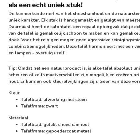
als een echt uniek stuk!
De kenmerkende nerf van het sheeshamhout en de natuursten
uniek karakter. Elk stuk is handgemaakt en getuigt van meeste
Daarnaast heeft de salontafel een royaal opbergvak dat je ex
van de tafel is gemakkelijk schoon te maken en kan gemakk
doek. Voor het reinigen mogen geen agressieve reinigingsmid
combinatiemogelijkheden: Deze tafel harmonieert met een v
en lampen - overtuig uzelf!
Tip:
Omdat het een natuurproduct is, is elke tafel absoluut u
scheuren of zelfs maatverschillen zijn mogelijk en creëren or
hout. Er kunnen ook kleurafwijkingen zijn. Geen van deze vo
Kleur
Tafelblad: afwerking met steen
Tafelframe: zwart
Materiaal
Tafelblad: gelakt sheeshamhout
Tafelframe: gepoedercoat metaal