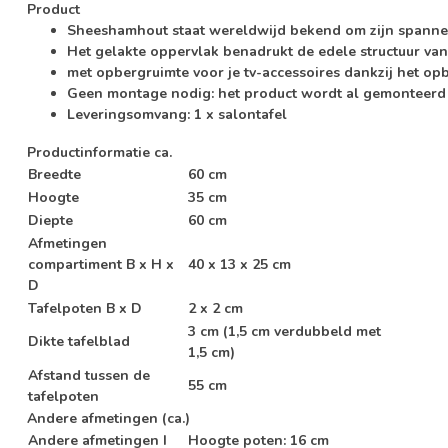
Product
Sheeshamhout staat wereldwijd bekend om zijn spanne
Het gelakte oppervlak benadrukt de edele structuur van
met opbergruimte voor je tv-accessoires dankzij het op
Geen montage nodig: het product wordt al gemonteerd 
Leveringsomvang: 1 x salontafel
Productinformatie ca.
Breedte
60 cm
Hoogte
35 cm
Diepte
60 cm
Afmetingen
compartiment B x H x
40 x 13 x 25 cm
D
Tafelpoten B x D
2 x 2 cm
3 cm (1,5 cm verdubbeld met
Dikte tafelblad
1,5 cm)
Afstand tussen de
55 cm
tafelpoten
Andere afmetingen (ca.)
Andere afmetingen I
Hoogte poten: 16 cm