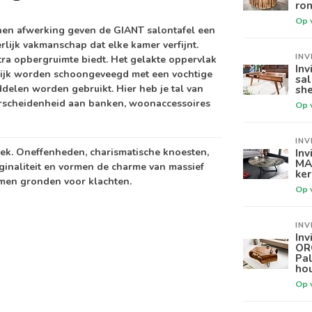
ron
Op 
en afwerking geven de GIANT salontafel een
rlijk vakmanschap dat elke kamer verfijnt.
INV
tra opbergruimte biedt. Het gelakte oppervlak
Inv
elijk worden schoongeveegd met een vochtige
sa
delen worden gebruikt. Hier heb je tal van
sh
erscheidenheid aan banken, woonaccessoires
Op 
INV
niek. Oneffenheden, charismatische knoesten,
Inv
MA
iginaliteit en vormen de charme van massief
ker
rmen gronden voor klachten.
Op 
INV
Inv
OR
Pa
ho
Op 