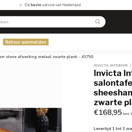
De
beste
service van Nederland
Retour aanmelden
am stone afwerking metaal zwarte plank - 43750
INVICTA INTERIOR
Invicta I
salontaf
sheesham
zwarte p
€168,95
Incl.
Levertijd 1 tot 3 