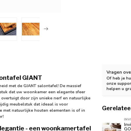
Vragen ove
lontafel GIANT
Of heb je hu
onze suppor
eid met de GIANT salontafel! De massief
helpen u gr
elstuk dat uw woonkamer een elegante sfeer
vertuigt door zijn unieke nerf en natuurlijke
jdig meubelstuk dat ideaal is voor
Gerelatee
 met natuurlijke houten elementen is of in
r!
INV
Inv
elegantie - een woonkamertafel
GO