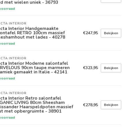
d met wielen uniek - 36793
voorraad
ICTA INTERIOR
icta Interior Handgemaakte
lontafel RETRO 100cm massief
€247,95
Bekijken
eeshamhout met lades - 40278
voorraad
ICTA INTERIOR
icta Interior Moderne salontafel
RVELOUS 90cm taupe marmeren
€323,95
Bekijken
amiek gemaakt in Italie - 42141
voorraad
ICTA INTERIOR
icta Interior Retro salontafel
GANIC LIVING 80cm Sheesham
€278,95
Bekijken
lissander Haarspeldpoten massief
ut met opbergruimte - 38901
voorraad