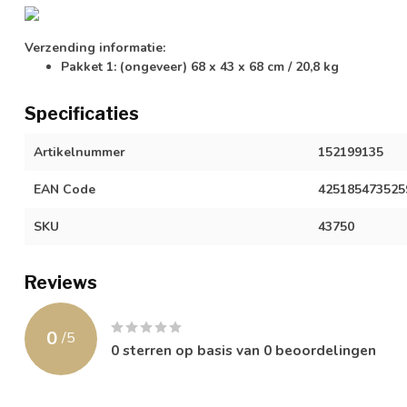
Verzending informatie:
Pakket 1: (ongeveer) 68 x 43 x 68 cm / 20,8 kg
Specificaties
Artikelnummer
152199135
EAN Code
425185473525
SKU
43750
Reviews
0
/
5
0
sterren op basis van
0
beoordelingen