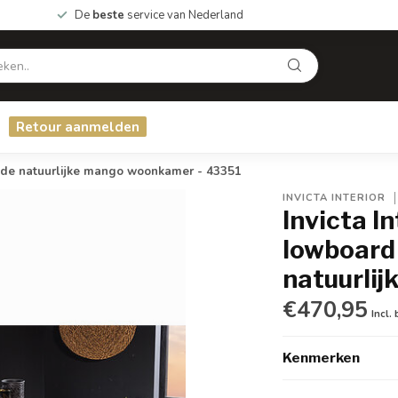
De
beste
service van Nederland
Retour aanmelden
de natuurlijke mango woonkamer - 43351
INVICTA INTERIOR
Invicta I
lowboar
natuurli
€470,95
Incl.
Kenmerken