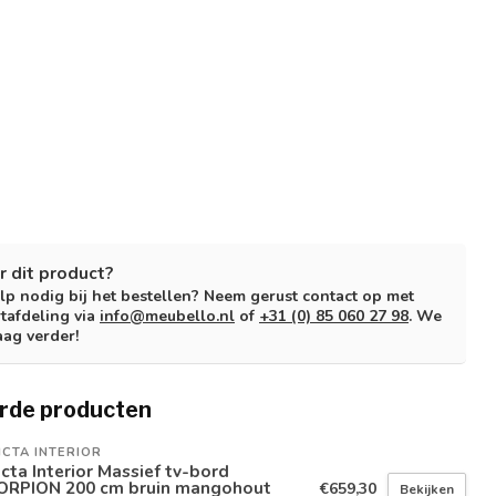
r dit product?
lp nodig bij het bestellen? Neem gerust contact op met
tafdeling via
info@meubello.nl
of
+31 (0) 85 060 27 98
. We
aag verder!
rde producten
ICTA INTERIOR
icta Interior Massief tv-bord
ORPION 200 cm bruin mangohout
€659,30
Bekijken