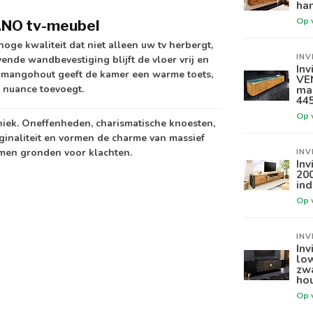
han
Op 
CANO tv-meubel
ge kwaliteit dat niet alleen uw tv herbergt,
INV
nde wandbevestiging blijft de vloer vrij en
Inv
et mangohout geeft de kamer een warme toets,
VE
e nuance toevoegt.
ma
44
Op 
niek. Oneffenheden, charismatische knoesten,
iginaliteit en vormen de charme van massief
rmen gronden voor klachten.
INV
Inv
200
ind
Op 
INV
Inv
lo
zw
ho
Op 