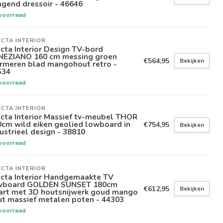
gend dressoir - 46646
voorraad
ICTA INTERIOR
icta Interior Design TV-bord
NEZIANO 160 cm messing groen
€564,95
Bekijken
rmeren blad mangohout retro -
534
voorraad
ICTA INTERIOR
icta Interior Massief tv-meubel THOR
cm wild eiken geolied lowboard in
€754,95
Bekijken
ustrieel design - 38810
voorraad
ICTA INTERIOR
icta Interior Handgemaakte TV
wboard GOLDEN SUNSET 180cm
€612,95
Bekijken
art met 3D houtsnijwerk goud mango
ut massief metalen poten - 44303
voorraad