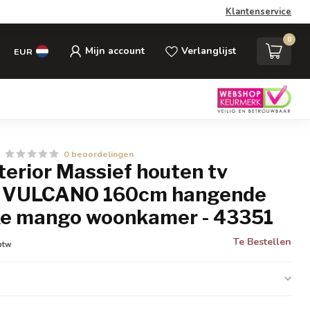
Klantenservice
0
Mijn account
Verlanglijst
EUR
0 beoordelingen
nterior Massief houten tv
d VULCANO 160cm hangende
jke mango woonkamer - 43351
Te Bestellen
 btw