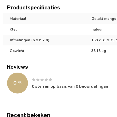
Productspecificaties
Materiaal
Gelakt mango
Kleur
natuur
Afmetingen (b x h x d)
158 x 31 x 35 
Gewicht
35.15 kg
Reviews
0
/
5
0
sterren op basis van
0
beoordelingen
Recent bekeken