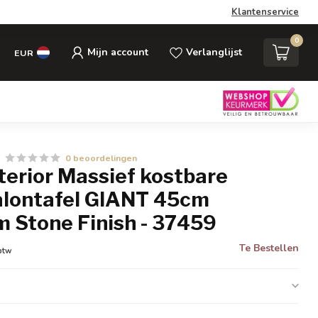
Klantenservice
0
Mijn account
Verlanglijst
EUR
0 beoordelingen
nterior Massief kostbare
alontafel GIANT 45cm
 Stone Finish - 37459
Te Bestellen
 btw