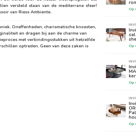
ron
llen versteld staan van de mediterrane sfeer!
Op 
ssoir van Riess Ambiente.
INV
 uniek. Oneffenheden, charismatische knoesten,
Inv
iginaliteit en dragen bij aan de charme van
sa
sh
ieproces met verbindingsstukken uit hetzelfde
schillen optreden. Geen van deze zaken is
Op 
INV
Inv
MA
ker
Op 
INV
Inv
OR
Pa
ho
Op 