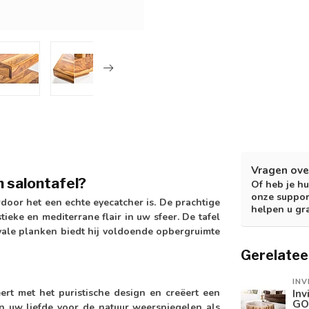
Vragen ove
n salontafel?
Of heb je hu
onze suppor
ardoor het een echte eyecatcher is. De prachtige
helpen u gr
ieke en mediterrane flair in uw sfeer. De tafel
oyale planken biedt hij voldoende opbergruimte
Gerelatee
INV
ert met het puristische design en creëert een
Inv
GO
n uw liefde voor de natuur weerspiegelen als