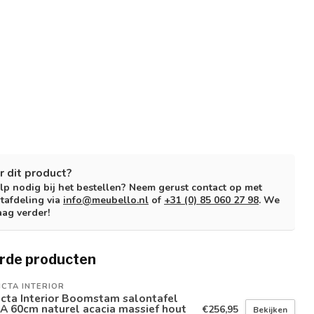
r dit product?
lp nodig bij het bestellen? Neem gerust contact op met
tafdeling via
info@meubello.nl
of
+31 (0) 85 060 27 98
. We
aag verder!
rde producten
ICTA INTERIOR
icta Interior Boomstam salontafel
A 60cm naturel acacia massief hout
€256,95
Bekijken