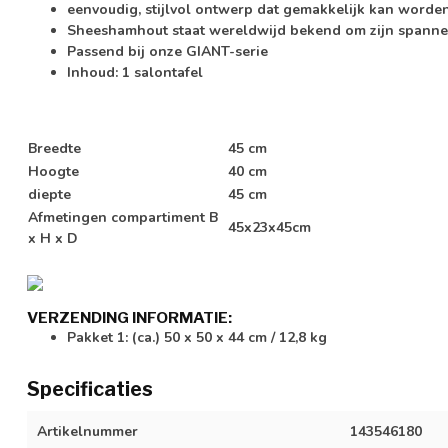
eenvoudig, stijlvol ontwerp dat gemakkelijk kan word
Sheeshamhout staat wereldwijd bekend om zijn spanne
Passend bij onze GIANT-serie
Inhoud: 1 salontafel
Breedte
45 cm
Hoogte
40 cm
diepte
45 cm
Afmetingen compartiment B
45x23x45cm
x H x D
VERZENDING INFORMATIE:
Pakket 1: (ca.) 50 x 50 x 44 cm / 12,8 kg
Specificaties
Artikelnummer
143546180