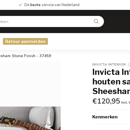
De
beste
service van Nederland
Retour aanmelden
esham Stone Finish - 37459
INVICTA INTERIOR
Invicta I
houten s
Sheesham
€120,95
Incl.
Kenmerken