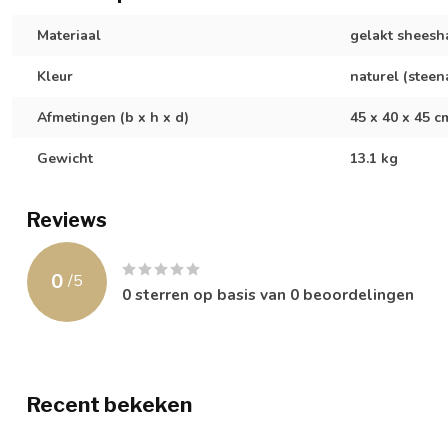
Materiaal
gelakt shees
Kleur
naturel (stee
Afmetingen (b x h x d)
45 x 40 x 45 c
Gewicht
13.1 kg
Reviews
0
/
5
0
sterren op basis van
0
beoordelingen
Recent bekeken