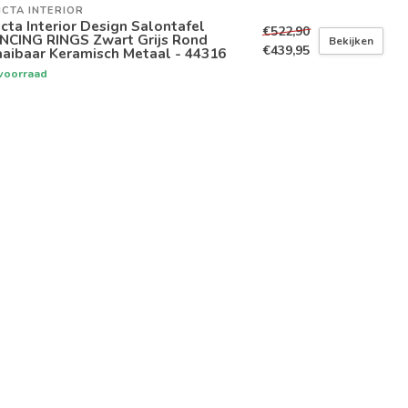
ICTA INTERIOR
icta Interior Design Salontafel
€522,90
NCING RINGS Zwart Grijs Rond
Bekijken
€439,95
aibaar Keramisch Metaal - 44316
voorraad