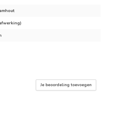
hamhout
nafwerking)
m
Je beoordeling toevoegen