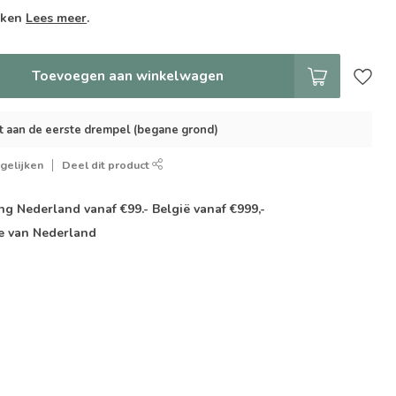
weken
Lees meer
.
Toevoegen aan winkelwagen
t aan de eerste drempel (begane grond)
gelijken
Deel dit product
g Nederland vanaf €99.- België vanaf €999,-
e van Nederland