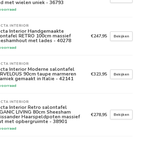
d met wielen uniek - 36793
voorraad
ICTA INTERIOR
icta Interior Handgemaakte
lontafel RETRO 100cm massief
€247,95
Bekijken
eeshamhout met lades - 40278
voorraad
ICTA INTERIOR
icta Interior Moderne salontafel
RVELOUS 90cm taupe marmeren
€323,95
Bekijken
amiek gemaakt in Italie - 42141
voorraad
ICTA INTERIOR
icta Interior Retro salontafel
GANIC LIVING 80cm Sheesham
€278,95
Bekijken
lissander Haarspeldpoten massief
ut met opbergruimte - 38901
voorraad