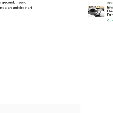
en gecombineerd
INV
Inv
nde en unieke nerf
DA
Dra
Op 