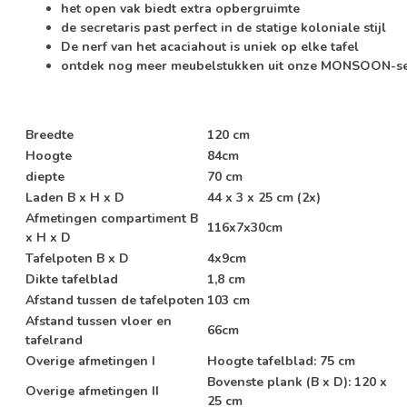
het open vak biedt extra opbergruimte
de secretaris past perfect in de statige koloniale stijl
De nerf van het acaciahout is uniek op elke tafel
ontdek nog meer meubelstukken uit onze MONSOON-se
Breedte
120 cm
Hoogte
84cm
diepte
70 cm
Laden B x H x D
44 x 3 x 25 cm (2x)
Afmetingen compartiment B
116x7x30cm
x H x D
Tafelpoten B x D
4x9cm
Dikte tafelblad
1,8 cm
Afstand tussen de tafelpoten
103 cm
Afstand tussen vloer en
66cm
tafelrand
Overige afmetingen I
Hoogte tafelblad: 75 cm
Bovenste plank (B x D): 120 x
Overige afmetingen II
25 cm