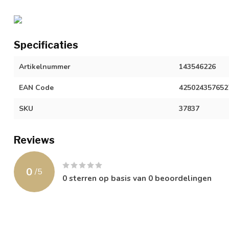
Specificaties
Artikelnummer
143546226
EAN Code
425024357652
SKU
37837
Reviews
0
/
5
0
sterren op basis van
0
beoordelingen