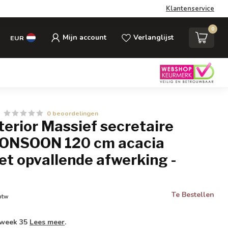
Klantenservice
0
Mijn account
Verlanglijst
EUR
0 beoordelingen
nterior Massief secretaire
ONSOON 120 cm acacia
et opvallende afwerking -
Te Bestellen
 btw
 week 35
Lees meer
.