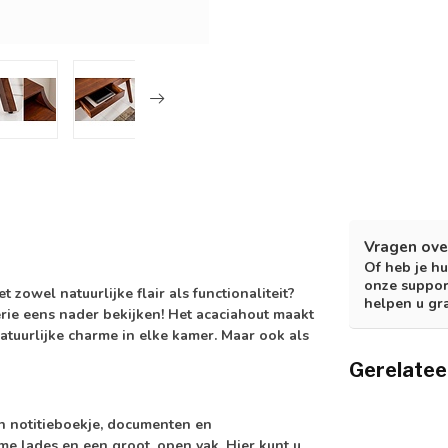
Vragen ove
Of heb je hu
onze suppor
 zowel natuurlijke flair als functionaliteit?
helpen u gr
ie eens nader bekijken! Het acaciahout maakt
natuurlijke charme in elke kamer. Maar ook als
Gerelatee
en notitieboekje, documenten en
e lades en een groot, open vak. Hier kunt u