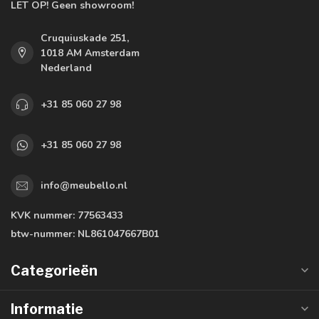
LET OP! Geen showroom!
Cruquiuskade 251,
1018 AM Amsterdam
Nederland
+31 85 060 27 98
+31 85 060 27 98
info@meubello.nl
KVK nummer:
77563433
btw-nummer:
NL861047667B01
Categorieën
Informatie