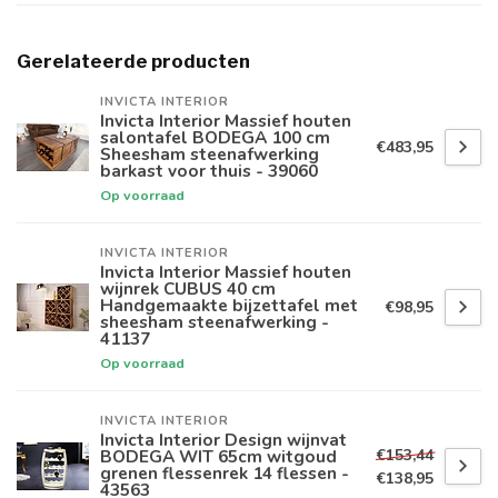
Gerelateerde producten
INVICTA INTERIOR
Invicta Interior Massief houten
salontafel BODEGA 100 cm
€483,95
Sheesham steenafwerking
barkast voor thuis - 39060
Op voorraad
INVICTA INTERIOR
Invicta Interior Massief houten
wijnrek CUBUS 40 cm
Handgemaakte bijzettafel met
€98,95
sheesham steenafwerking -
41137
Op voorraad
INVICTA INTERIOR
Invicta Interior Design wijnvat
€153,44
BODEGA WIT 65cm witgoud
grenen flessenrek 14 flessen -
€138,95
43563