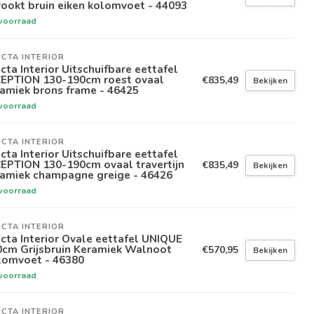
ookt bruin eiken kolomvoet - 44093
voorraad
ICTA INTERIOR
icta Interior Uitschuifbare eettafel
CEPTION 130-190cm roest ovaal
€835,49
Bekijken
amiek brons frame - 46425
voorraad
ICTA INTERIOR
icta Interior Uitschuifbare eettafel
EPTION 130-190cm ovaal travertijn
€835,49
Bekijken
ramiek champagne greige - 46426
voorraad
ICTA INTERIOR
icta Interior Ovale eettafel UNIQUE
0cm Grijsbruin Keramiek Walnoot
€570,95
Bekijken
lomvoet - 46380
voorraad
ICTA INTERIOR