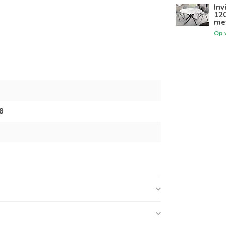
Inv
12
me
Op 
8