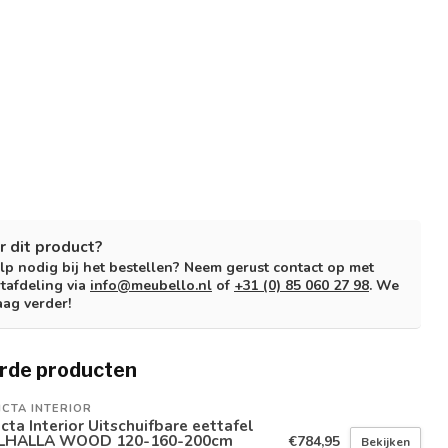
r dit product?
lp nodig bij het bestellen? Neem gerust contact op met
tafdeling via
info@meubello.nl
of
+31 (0) 85 060 27 98
. We
aag verder!
rde producten
ICTA INTERIOR
icta Interior Uitschuifbare eettafel
LHALLA WOOD 120-160-200cm
€784,95
Bekijken