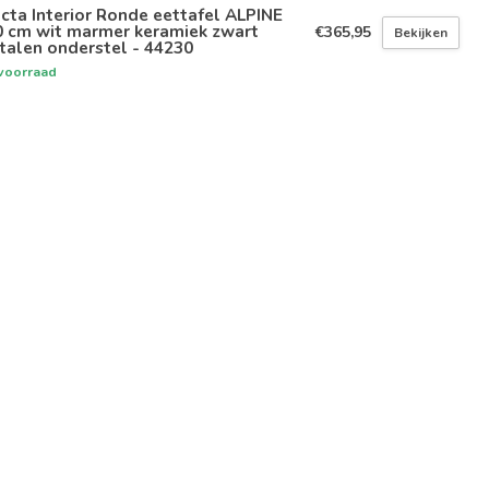
icta Interior Ronde eettafel ALPINE
0 cm wit marmer keramiek zwart
€365,95
Bekijken
talen onderstel - 44230
voorraad