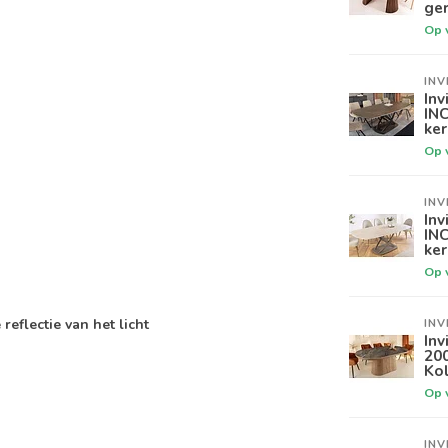
ger
Op 
INV
Inv
IN
ker
Op 
INV
Inv
INC
ke
Op 
eflectie van het licht
INV
Inv
20
Ko
Op 
INV