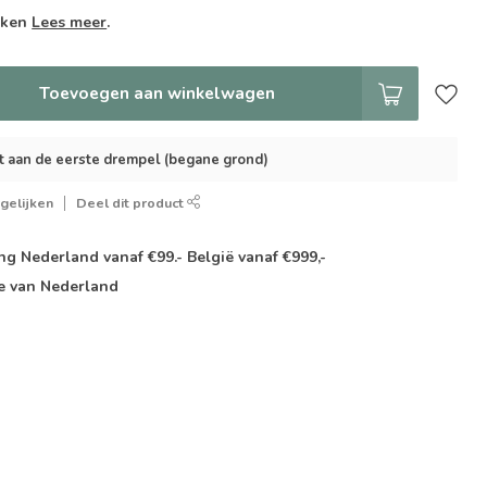
weken
Lees meer
.
Toevoegen aan winkelwagen
t aan de eerste drempel (begane grond)
gelijken
Deel dit product
g Nederland vanaf €99.- België vanaf €999,-
e van Nederland