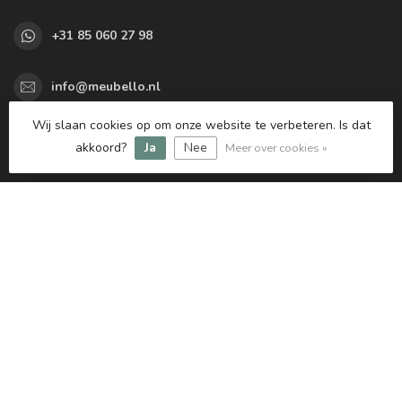
+31 85 060 27 98
info@meubello.nl
KVK nummer:
77563433
Wij slaan cookies op om onze website te verbeteren. Is dat
btw-nummer:
NL861047667B01
akkoord?
Ja
Nee
Meer over cookies »
Categorieën
Informatie
Mijn account