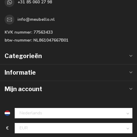
+31 85 060 27 98
info@meubello.nl
KVK nummer:
77563433
btw-nummer:
NL861047667B01
Categorieën
Informatie
Mijn account
€