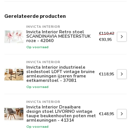
Gerelateerde producten
INVICTA INTERIOR
Invicta Interior Retro stoel
€110,42
SCANDINAVIA MEESTERSTUK
€93,95
roze - 42040
Op voorraad
INVICTA INTERIOR
Invicta Interior industrieele
sledestoel LOFT vintage bruine
€118,95
armleuningen ijzeren frame
eetkamerstoel - 37081
Op voorraad
INVICTA INTERIOR
Invicta Interior Draaibare
design stoel LIVORNO vintage
€148,95
taupe beukenhouten poten met
armleuningen - 41314
Op voorraad