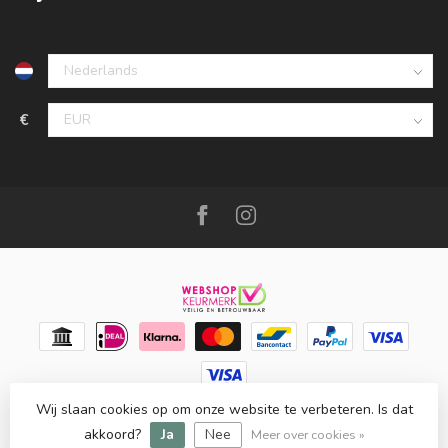
€
Wij slaan cookies op om onze website te verbeteren. Is dat
© Copyright 2026 Meubello®
- Powered by
Lightspeed
-
Lightspeed design
by
Dyvelopment
akkoord?
Ja
Nee
Meer over cookies »