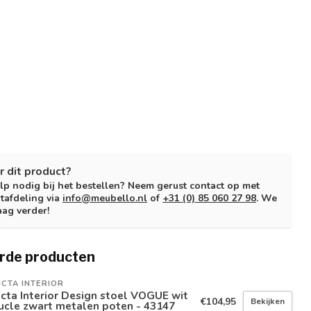
r dit product?
lp nodig bij het bestellen? Neem gerust contact op met
tafdeling via
info@meubello.nl
of
+31 (0) 85 060 27 98
. We
aag verder!
rde producten
ICTA INTERIOR
icta Interior Design stoel VOGUE wit
€104,95
Bekijken
ucle zwart metalen poten - 43147