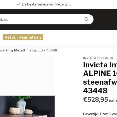
De
beste
service van Nederland
Retour aanmelden
erking Metall mat goud - 43448
INVICTA INTERIOR
Invicta I
ALPINE 
steenafw
43448
€528,95
Incl.
Levertijd 1 tot 3 