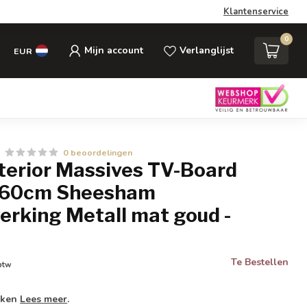
Klantenservice
0
Mijn account
Verlanglijst
EUR
0 beoordelingen
nterior Massives TV-Board
160cm Sheesham
erking Metall mat goud -
Te Bestellen
 btw
weken
Lees meer
.