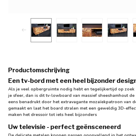
Productomschrijving
Een tv-bord met een heel bijzonder desig
Als je veel opbergruimte nodig hebt en tegelijkertijd op zo
je sfeer, dan is dit tv-lowboard van massief sheeshamhout de
eens benadrukt door het extravagante mozaïekpatroon van de
gemaakt en laat het board stralen met een geweldig 3D-effe
maken het dressoir tot iets heel bijzonders
Uw televisie - perfect geënsceneerd
De delicate metalen knopen passen onopvallend in het ontw