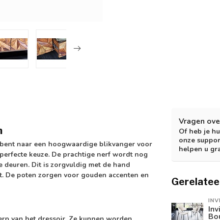
Vragen ove
n
Of heb je hu
onze suppor
ek bent naar een hoogwaardige blikvanger voor
helpen u gr
 perfecte keuze. De prachtige nerf wordt nog
 deuren. Dit is zorgvuldig met de hand
ct. De poten zorgen voor gouden accenten en
Gerelatee
INV
Inv
Bo
erp van het dressoir. Ze kunnen worden