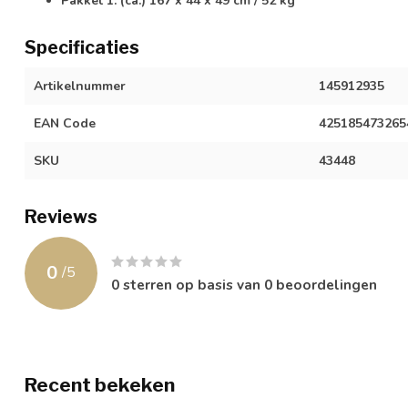
Pakket 1: (ca.) 167 x 44 x 49 cm / 52 kg
Specificaties
Artikelnummer
145912935
EAN Code
425185473265
SKU
43448
Reviews
0
/
5
0
sterren op basis van
0
beoordelingen
Recent bekeken