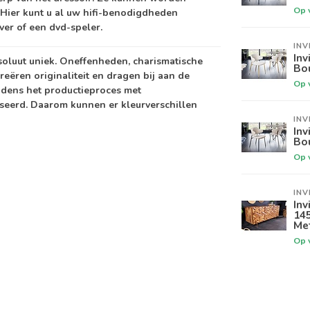
Op 
 Hier kunt u al uw hifi-benodigdheden
ver of een dvd-speler.
INV
Inv
soluut uniek. Oneffenheden, charismatische
Bo
reëren originaliteit en dragen bij aan de
Op 
jdens het productieproces met
iseerd. Daarom kunnen er kleurverschillen
INV
Inv
Bo
Op 
INV
Inv
14
Me
Op 