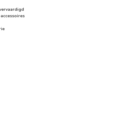
 vervaardigd
-accessoires
rie