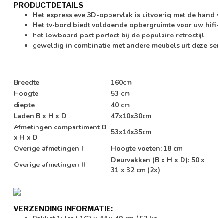
PRODUCTDETAILS
Het expressieve 3D-oppervlak is uitvoerig met de hand
Het tv-bord biedt voldoende opbergruimte voor uw hifi
het lowboard past perfect bij de populaire retrostijl
geweldig in combinatie met andere meubels uit deze se
Breedte
160cm
Hoogte
53 cm
diepte
40 cm
Laden B x H x D
47x10x30cm
Afmetingen compartiment B
53x14x35cm
x H x D
Overige afmetingen I
Hoogte voeten: 18 cm
Deurvakken (B x H x D): 50 x
Overige afmetingen II
31 x 32 cm (2x)
VERZENDING INFORMATIE: