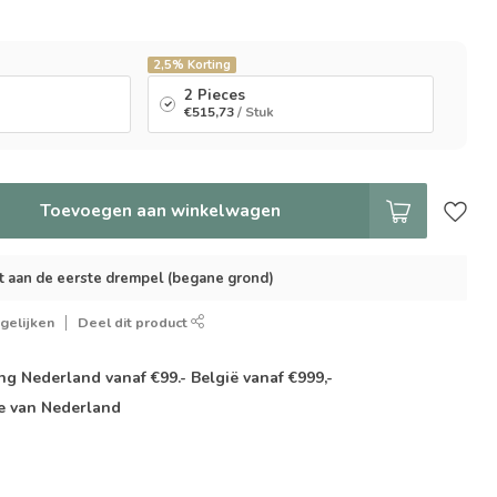
2,5%
Korting
2 Pieces
€515,73
/ Stuk
Toevoegen aan winkelwagen
t aan de eerste drempel (begane grond)
gelijken
Deel dit product
g Nederland vanaf €99.- België vanaf €999,-
e van Nederland