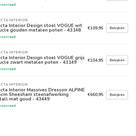
voorraad
ICTA INTERIOR
icta Interior Design stoel VOGUE wit
€109,95
Bekijken
ucle gouden metalen poten - 43148
voorraad
ICTA INTERIOR
icta Interior Design stoel VOGUE grijs
€104,95
Bekijken
ucle zwart metalen poten - 43149
voorraad
ICTA INTERIOR
icta Interior Massives Dressoir ALPINE
5cm Sheesham steenafwerking
€660,95
Bekijken
tall mat goud - 43449
voorraad