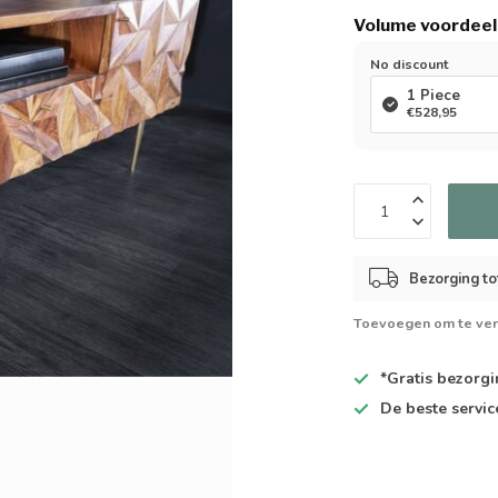
Volume voordeel
No discount
1 Piece
€528,95
Bezorging to
Toevoegen om te ver
*Gratis
bezorgin
De
beste
servic