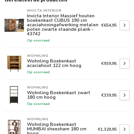
INVICTA INTERIOR
Invicta Interior Massief houten
boekenkast CUBUS 190 cm
acaciahoningafwerking metalen
€654,95
poten zwarte staande plank -
43742
Op voorraad
WOHNLING
Wohnling Boekenkast
€939,95
acaciahout 122 cm hoog
Op voorraad
WOHNLING
Wohnling Boekenkast zwart
€339,95
180 cm hoog
Op voorraad
WOHNLING
Wohnling Boekenkast
MUMBAI sheesham 180 cm
€1.329,95
hoog