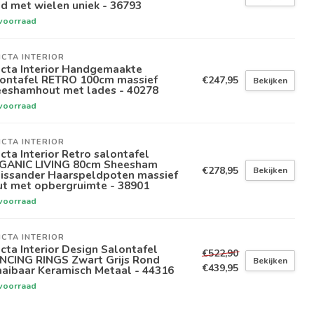
d met wielen uniek - 36793
voorraad
ICTA INTERIOR
icta Interior Handgemaakte
lontafel RETRO 100cm massief
€247,95
Bekijken
eeshamhout met lades - 40278
voorraad
ICTA INTERIOR
icta Interior Retro salontafel
GANIC LIVING 80cm Sheesham
€278,95
Bekijken
lissander Haarspeldpoten massief
ut met opbergruimte - 38901
voorraad
ICTA INTERIOR
icta Interior Design Salontafel
€522,90
NCING RINGS Zwart Grijs Rond
Bekijken
€439,95
aibaar Keramisch Metaal - 44316
voorraad