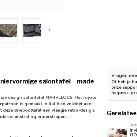
Vragen ove
 niervormige salontafel – made
Of heb je hu
onze suppor
helpen u gr
 onze design salontafel MARVELOUS. Het royale
atroon is gemaakt in Italië en voldoet aan
deze driepoottafel een vleugje retro-design,
Gerelatee
derne uitstraling onderstrepen.
INV
Inv
GO