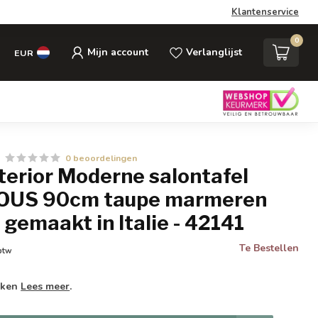
Klantenservice
0
Mijn account
Verlanglijst
EUR
0 beoordelingen
nterior Moderne salontafel
US 90cm taupe marmeren
gemaakt in Italie - 42141
Te Bestellen
 btw
weken
Lees meer
.