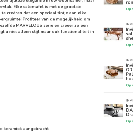
leen tijdloze elegantie in uw woonkamer, maar
ron
vlak. Elke salontafel is met de grootste
Op 
te creëren dat een speciaal tintje aan elke
ergruimte! Profiteer van de mogelijkheid om
INV
t dezelfde MARVELOUS serie en creëer zo een
Inv
u niet alleen stijl maar ook functionaliteit in
sa
sh
Op 
INV
Inv
OR
Pa
ho
Op 
INV
Inv
DA
Dra
Op 
nse keramiek aangebracht