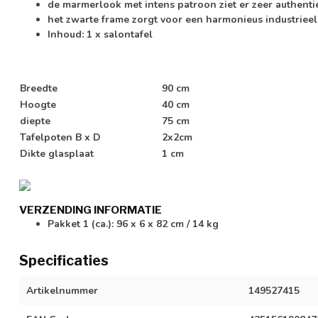
de marmerlook met intens patroon ziet er zeer authentie
het zwarte frame zorgt voor een harmonieus industrieel
Inhoud: 1 x salontafel
Breedte
90 cm
Hoogte
40 cm
diepte
75 cm
Tafelpoten B x D
2x2cm
Dikte glasplaat
1 cm
VERZENDING INFORMATIE
Pakket 1 (ca.): 96 x 6 x 82 cm / 14 kg
Specificaties
Artikelnummer
149527415