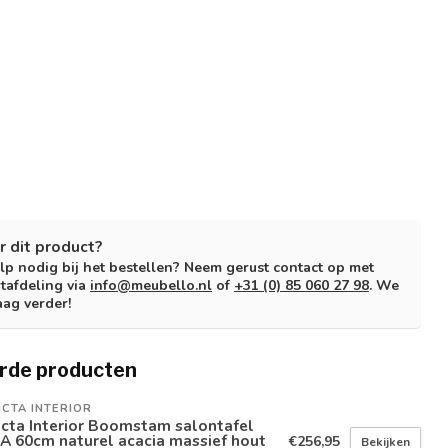
r dit product?
lp nodig bij het bestellen? Neem gerust contact op met
tafdeling via
info@meubello.nl
of
+31 (0) 85 060 27 98
. We
aag verder!
rde producten
ICTA INTERIOR
icta Interior Boomstam salontafel
A 60cm naturel acacia massief hout
€256,95
Bekijken