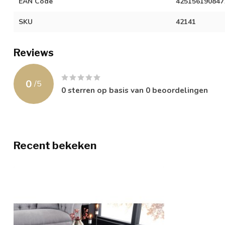
EAN Code
425156190847
SKU
42141
Reviews
0
/
5
0
sterren op basis van
0
beoordelingen
Recent bekeken