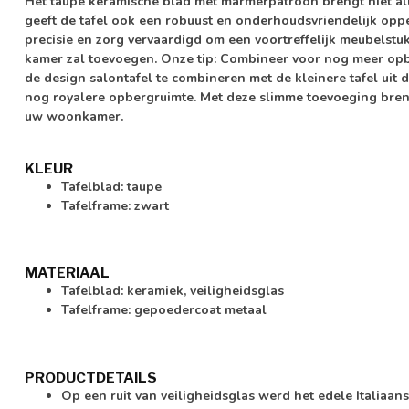
Het taupe keramische blad met marmerpatroon brengt niet al
geeft de tafel ook een robuust en onderhoudsvriendelijk opper
precisie en zorg vervaardigd om een voortreffelijk meubelstuk 
kamer zal toevoegen. Onze tip: Combineer voor nog meer opb
de design salontafel te combineren met de kleinere tafel ui
nog royalere opbergruimte. Met deze slimme toevoeging brengt 
uw woonkamer.
KLEUR
Tafelblad: taupe
Tafelframe: zwart
MATERIAAL
Tafelblad: keramiek, veiligheidsglas
Tafelframe: gepoedercoat metaal
PRODUCTDETAILS
Op een ruit van veiligheidsglas werd het edele Italiaa