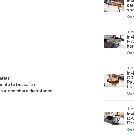
Inv
sa
sh
Op 
INV
Inv
MA
ker
Op 
INV
Inv
OR
afels
Pa
uimte te besparen
ho
als afneembare dienbladen
Op 
INV
Inv
DA
Dra
Op 