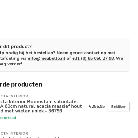
r dit product?
lp nodig bij het bestellen? Neem gerust contact op met
tafdeling via
info@meubello.nl
of
+31 (0) 85 060 27 98
. We
aag verder!
rde producten
ICTA INTERIOR
icta Interior Boomstam salontafel
A 60cm naturel acacia massief hout
€256,95
Bekijken
d met wielen uniek - 36793
voorraad
ICTA INTERIOR