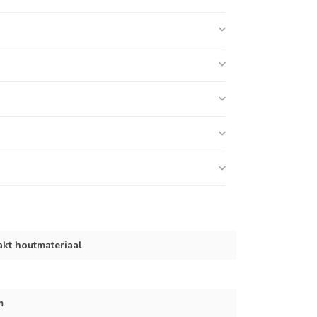
akt houtmateriaal
m