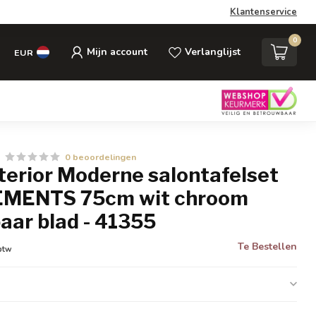
Klantenservice
0
Mijn account
Verlanglijst
EUR
0 beoordelingen
nterior Moderne salontafelset
EMENTS 75cm wit chroom
aar blad - 41355
Te Bestellen
 btw