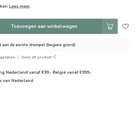
weken
Lees meer
.
Toevoegen aan winkelwagen
t aan de eerste drempel (begane grond)
gelijken
Deel dit product
g Nederland vanaf €99.- België vanaf €999,-
e van Nederland