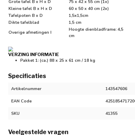
Grote tafel B x H x D
75 x 42 x 55 cm (1x)
Kleine tafel B x H x D
60 x 50 x 40 cm (2x)
Tafelpoten B x D
1,5x1,5cm
Dikte tafelblad
1,5 cm
Hoogte dienbladframe: 4,5
Overige afmetingen I
cm
VERZING INFORMATIE
Pakket 1: (ca.) 88 x 25 x 61 cm / 18 kg
Specificaties
Artikelnummer
143547606
EAN Code
425185471720
SKU
41355
Veelgestelde vragen