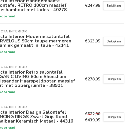
icta Interior Handgemaakte
lontafel RETRO 100cm massief
€247,95
Bekijken
eeshamhout met lades - 40278
voorraad
ICTA INTERIOR
icta Interior Moderne salontafel
RVELOUS 90cm taupe marmeren
€323,95
Bekijken
amiek gemaakt in Italie - 42141
voorraad
ICTA INTERIOR
icta Interior Retro salontafel
GANIC LIVING 80cm Sheesham
€278,95
Bekijken
lissander Haarspeldpoten massief
ut met opbergruimte - 38901
voorraad
ICTA INTERIOR
icta Interior Design Salontafel
€522,90
NCING RINGS Zwart Grijs Rond
Bekijken
€439,95
aibaar Keramisch Metaal - 44316
voorraad