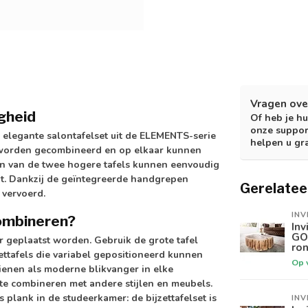
Vragen ove
igheid
Of heb je hu
onze suppor
 elegante salontafelset uit de ELEMENTS-serie
helpen u gr
en worden gecombineerd en op elkaar kunnen
n van de twee hogere tafels kunnen eenvoudig
t. Dankzij de geïntegreerde handgrepen
Gerelatee
 vervoerd.
INV
combineren?
Inv
GO
er geplaatst worden. Gebruik de grote tafel
ron
zettafels die variabel gepositioneerd kunnen
Op 
ienen als moderne blikvanger in elke
te combineren met andere stijlen en meubels.
s plank in de studeerkamer: de bijzettafelset is
INV