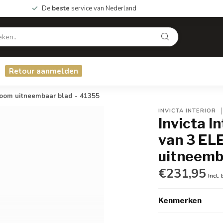
De
beste
service van Nederland
Retour aanmelden
oom uitneembaar blad - 41355
INVICTA INTERIOR
Invicta I
van 3 EL
uitneemb
€231,95
Incl.
Kenmerken