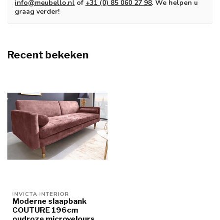
info@meubello.nl
of
+31 (0) 85 060 27 98
. We helpen u
graag verder!
Recent bekeken
INVICTA INTERIOR
Moderne slaapbank
COUTURE 196cm
oudroze microvelours