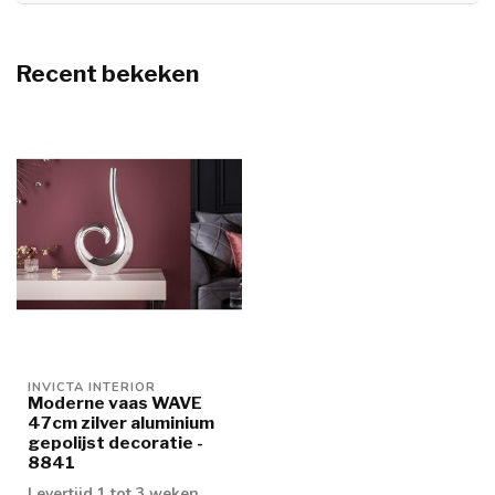
Recent bekeken
INVICTA INTERIOR
Moderne vaas WAVE
47cm zilver aluminium
gepolijst decoratie -
8841
Levertijd 1 tot 3 weken