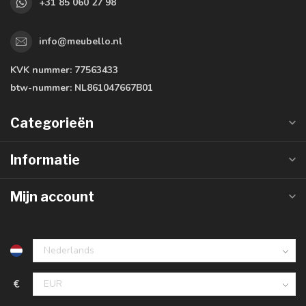
+31 85 060 27 98
info@meubello.nl
KVK nummer:
77563433
btw-nummer:
NL861047667B01
Categorieën
Informatie
Mijn account
€