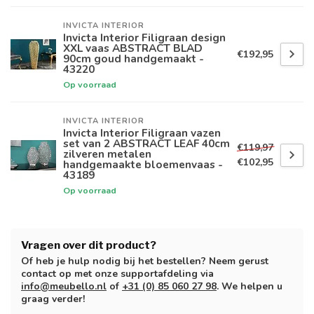
INVICTA INTERIOR
Invicta Interior Filigraan design
XXL vaas ABSTRACT BLAD
€192,95
90cm goud handgemaakt -
43220
Op voorraad
INVICTA INTERIOR
Invicta Interior Filigraan vazen
set van 2 ABSTRACT LEAF 40cm
€119,97
zilveren metalen
€102,95
handgemaakte bloemenvaas -
43189
Op voorraad
Vragen over dit product?
Of heb je hulp nodig bij het bestellen? Neem gerust
contact op met onze supportafdeling via
info@meubello.nl
of
+31 (0) 85 060 27 98
. We helpen u
graag verder!