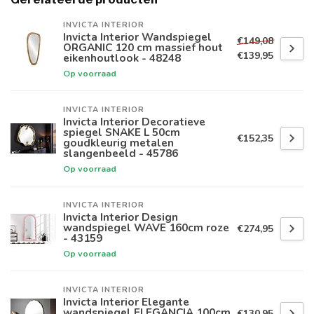
INVICTA INTERIOR
Invicta Interior Wandspiegel
€149,08
ORGANIC 120 cm massief hout
€139,95
eikenhoutlook - 48248
Op voorraad
INVICTA INTERIOR
Invicta Interior Decoratieve
spiegel SNAKE L 50cm
€152,35
goudkleurig metalen
slangenbeeld - 45786
Op voorraad
INVICTA INTERIOR
Invicta Interior Design
wandspiegel WAVE 160cm roze
€274,95
- 43159
Op voorraad
INVICTA INTERIOR
Invicta Interior Elegante
wandspiegel ELEGANCIA 100cm
€130,95