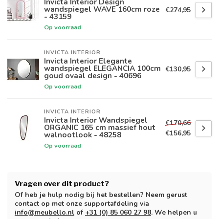
Invicta Interior Design
wandspiegel WAVE 160cm roze
€274,95
- 43159
Op voorraad
INVICTA INTERIOR
Invicta Interior Elegante
wandspiegel ELEGANCIA 100cm
€130,95
goud ovaal design - 40696
Op voorraad
INVICTA INTERIOR
Invicta Interior Wandspiegel
€170,66
ORGANIC 165 cm massief hout
€156,95
walnootlook - 48258
Op voorraad
Vragen over dit product?
Of heb je hulp nodig bij het bestellen? Neem gerust
contact op met onze supportafdeling via
info@meubello.nl
of
+31 (0) 85 060 27 98
. We helpen u