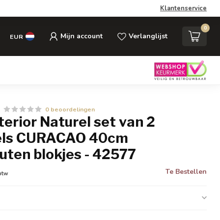
Klantenservice
0
Mijn account
Verlanglijst
EUR
0 beoordelingen
nterior Naturel set van 2
fels CURACAO 40cm
ten blokjes - 42577
Te Bestellen
 btw