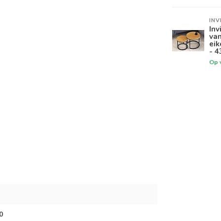
INV
Inv
van
eik
- 4
Op 
0