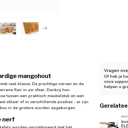
Vragen ove
aardige mangohout
Of heb je hu
onze suppor
en met veel klasse. De prachtige nerven en de
helpen u gr
rrane flair in uw sfeer. Dankzij hun
se tussen een praktisch meubelstuk en een
 elkaar of in verschillende posities - er zijn
Gerelatee
kubus in de grotere worden opgeborgen.
INV
e nerf
Inv
EL
ntafels worden gecombineerd met het