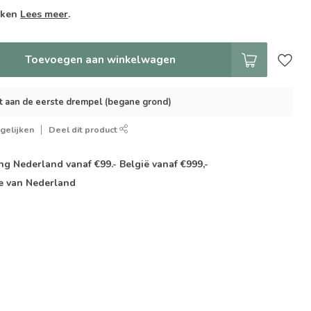
weken
Lees meer
.
Toevoegen aan winkelwagen
t aan de eerste drempel (begane grond)
gelijken
Deel dit product
g Nederland vanaf €99.- België vanaf €999,-
e van Nederland