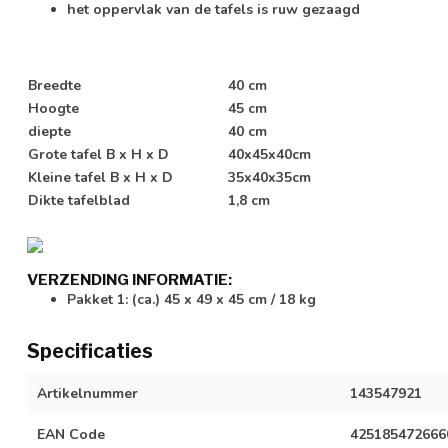
het oppervlak van de tafels is ruw gezaagd
Breedte
40 cm
Hoogte
45 cm
diepte
40 cm
Grote tafel B x H x D
40x45x40cm
Kleine tafel B x H x D
35x40x35cm
Dikte tafelblad
1,8 cm
VERZENDING INFORMATIE:
Pakket 1: (ca.) 45 x 49 x 45 cm / 18 kg
Specificaties
Artikelnummer
143547921
EAN Code
425185472666