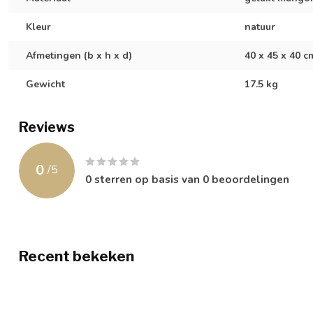
Kleur
natuur
Afmetingen (b x h x d)
40 x 45 x 40 c
Gewicht
17.5 kg
Reviews
0
/
5
0
sterren op basis van
0
beoordelingen
Recent bekeken