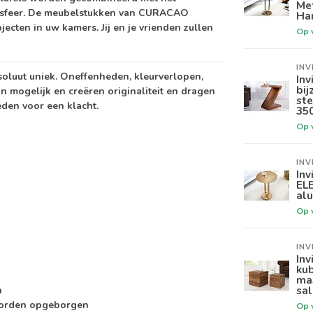
Me
re sfeer. De meubelstukken van CURACAO
Ha
ecten in uw kamers. Jij en je vrienden zullen
Op 
INV
soluut uniek. Oneffenheden, kleurverlopen,
Inv
bi
jn mogelijk en creëren originaliteit en dragen
ste
eden voor een klacht.
35
Op 
INV
Inv
EL
al
Op 
INV
Inv
ku
ma
sal
n
 worden opgeborgen
Op 