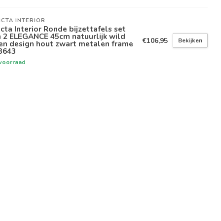
ICTA INTERIOR
icta Interior Ronde bijzettafels set
 2 ELEGANCE 45cm natuurlijk wild
€106,95
Bekijken
en design hout zwart metalen frame
3643
voorraad