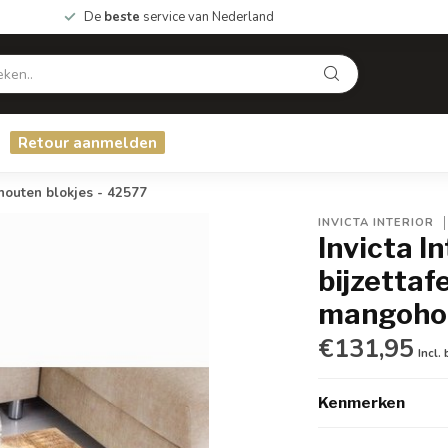
De
beste
service van Nederland
Retour aanmelden
outen blokjes - 42577
INVICTA INTERIOR
Invicta I
bijzetta
mangohou
€131,95
Incl.
Kenmerken