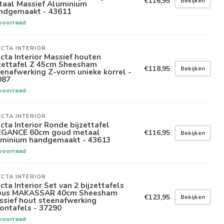
€116,95
Bekijken
taal Massief Aluminium
ndgemaakt - 43611
voorraad
ICTA INTERIOR
icta Interior Massief houten
jzettafel Z 45cm Sheesham
€118,95
Bekijken
enafwerking Z-vorm unieke korrel -
087
voorraad
ICTA INTERIOR
icta Interior Ronde bijzettafel
EGANCE 60cm goud metaal
€116,95
Bekijken
uminium handgemaakt - 43613
voorraad
ICTA INTERIOR
icta Interior Set van 2 bijzettafels
bus MAKASSAR 40cm Sheesham
€123,95
Bekijken
ssief hout steenafwerking
ontafels - 37290
voorraad